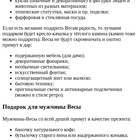
куклы (обычные и декоративные) и фигурки людей и
животных из разных материалов;
этнические статуэтки, маски и пр. поделки;
фарфоровая и стеклянная посуда.
Если есть желание подарить Весам радость, то лучшим
подарком будет кресло-качалка у тёплого камина (камин тоже
можно подарить). Весы не будут скромничать и охотно
примут в дар:
подержанную мебель (для дачи);
декоративные фонарики;
необычные светильники;
искусственный фонтан;
солнцезащитный зонт или жалюзи;
бытовую технику;
оригинальные свечи и антикварные подсвечники
(можно в стиле ретро).
Подарок для мужчины Весы
Мужчины-Весы со всей душой примут в качестве презента:
баночку натурального кофе;
бутылочку старого вина или выдержанного коньяка;