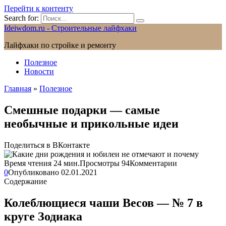
Перейти к контенту
Search for:
Ideiwdom.ru - Строительные лайфхаки
Лайфхаки по стройке и ремонту
Полезное
Новости
Главная
»
Полезное
Смешные подарки — самые
необычные и прикольные идеи
Поделиться в ВКонтакте
Время чтения
24 мин.
Просмотры
94
Комментарии
0
Опубликовано
02.01.2021
Содержание
Колеблющиеся чаши Весов — № 7 в
круге Зодиака