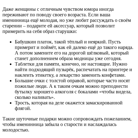
Даже женщины с отличным чувством юмора иногда
переживают по поводу своего возраста. Если ваша
именинница ещё молодая, но уже любит рассуждать о своём
старении – подарите ей аксессуар, который позволит
примерить на себя образ старушки:
Бабушкин платок, такой тёплый и неяркий. Пусть
примерит и поймёт, как ей далеко ещё до такого наряда.
А потом замените его на дорогой шёлковый, который
станет дополнением образа модницы уже сегодня.
Таблетки для памяти, конечно, не настоящие. Нужно
найти подходящий пузырёк, распечатать на принтере и
наклеить этикетку, а лекарство заменить конфетами.
Большие очки с толстой оправой, которые часто носят
пожилые люди. А к таким очкам можно преподнести
бутылку хорошего алкоголя с бокалами «чтобы видела,
сколько наливать».
Трость, которая на деле окажется замаскированной
флягой.
Такие шуточные подарки можно сопровождать пожеланием,
чтобы именинница забыла о старости и наслаждалась
молодостью.