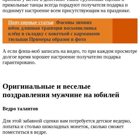
прикольные танцы всегда порадуют получателя подарка и
поднимут настроение всем присутствующим на празднике.
Популярные статьи
Фасоны зимних
юбок длинная трапеция восьмиклинка
клёш в складку с кокеткой с карманами
тюльпан Примеры образов в фото
А если флеш-моб записать на видео, то при каждом просмотре
долгое время хорошее настроение получателю подарка
гарантировано.
Оригинальные и веселые
поздравления мужчине на юбилей
Ведро талантов
Для этой забавной сценки вам потребуется детское ведерко,
лопатка и столько шоколадных монеток, сколько сможет
поместиться в ведре.