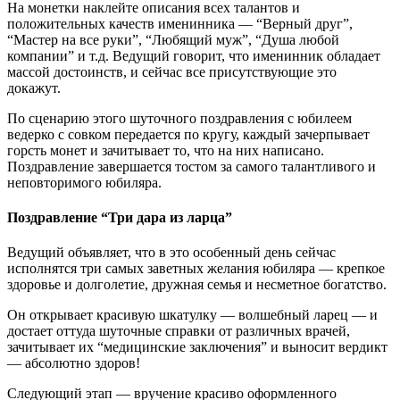
На монетки наклейте описания всех талантов и
положительных качеств именинника — “Верный друг”,
“Мастер на все руки”, “Любящий муж”, “Душа любой
компании” и т.д. Ведущий говорит, что именинник обладает
массой достоинств, и сейчас все присутствующие это
докажут.
По сценарию этого шуточного поздравления с юбилеем
ведерко с совком передается по кругу, каждый зачерпывает
горсть монет и зачитывает то, что на них написано.
Поздравление завершается тостом за самого талантливого и
неповторимого юбиляра.
Поздравление “Три дара из ларца”
Ведущий объявляет, что в это особенный день сейчас
исполнятся три самых заветных желания юбиляра — крепкое
здоровье и долголетие, дружная семья и несметное богатство.
Он открывает красивую шкатулку — волшебный ларец — и
достает оттуда шуточные справки от различных врачей,
зачитывает их “медицинские заключения” и выносит вердикт
— абсолютно здоров!
Следующий этап — вручение красиво оформленного