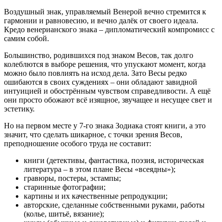
Воздушный знак, управляемый Венерой вечно стремится к
гармонии и равновесию, и вечно далёк от своего идеала.
Кредо венерианского знака – дипломатический компромисс с
самим собой.
Большинство, родившихся под знаком Весов, так долго
колеблются в выборе решения, что упускают момент, когда
можно было повлиять на исход дела. Зато Весы редко
ошибаются в своих суждениях – они обладают завидной
интуицией и обострённым чувством справедливости. А ещё
они просто обожают всё изящное, звучащее и несущее свет и
эстетику.
Но на первом месте у 7-го знака Зодиака стоят книги, а это
значит, что сделать шикарное, с точки зрения Весов,
преподношение особого труда не составит:
книги (детективы, фантастика, поэзия, историческая
литература – в этом плане Весы «всеядны»);
гравюры, постеры, эстампы;
старинные фотографии;
картины и их качественные репродукции;
авторские, сделанные собственными руками, работы
(колье, шитьё, вязание);