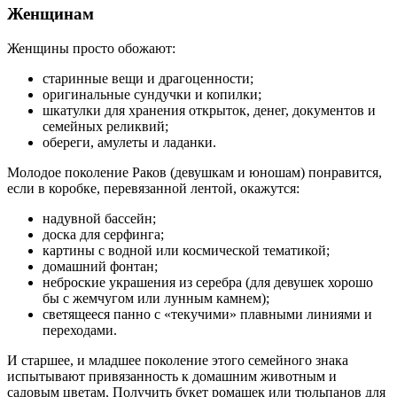
Женщинам
Женщины просто обожают:
старинные вещи и драгоценности;
оригинальные сундучки и копилки;
шкатулки для хранения открыток, денег, документов и
семейных реликвий;
обереги, амулеты и ладанки.
Молодое поколение Раков (девушкам и юношам) понравится,
если в коробке, перевязанной лентой, окажутся:
надувной бассейн;
доска для серфинга;
картины с водной или космической тематикой;
домашний фонтан;
неброские украшения из серебра (для девушек хорошо
бы с жемчугом или лунным камнем);
светящееся панно с «текучими» плавными линиями и
переходами.
И старшее, и младшее поколение этого семейного знака
испытывают привязанность к домашним животным и
садовым цветам. Получить букет ромашек или тюльпанов для