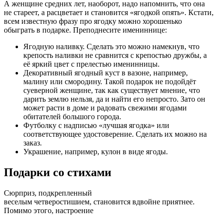
А женщине средних лет, наоборот, надо напомнить, что она
не стареет, а расцветает и становится «ягодкой опять». Кстати,
всем известную фразу про ягодку можно хорошенько
обыграть в подарке. Преподнесите имениннице:
Ягодную наливку. Сделать это можно намекнув, что
крепость наливки не сравнится с крепостью дружбы, а
её яркий цвет с прелестью именинницы.
Декоративный ягодный куст в вазоне, например,
малину или смородину. Такой подарок не подойдёт
суеверной женщине, так как существует мнение, что
дарить землю нельзя, да и найти его непросто. Зато он
может расти в доме и радовать свежими ягодами
обитателей большого города.
Футболку с надписью «лучшая ягодка» или
соответствующее удостоверение. Сделать их можно на
заказ.
Украшение, например, кулон в виде ягоды.
Подарки со стихами
Сюрприз, подкрепленный
веселым четверостишием, становится вдвойне приятнее.
Помимо этого, настроение