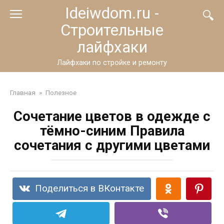
Перейти
Ideiwdom.ru -
к
Строительные
контенту
лайфхаки
Лайфхаки по стройке и ремонту
Главная
»
Полезное
Сочетание цветов в одежде с
тёмно-синим Правила
сочетания с другими цветами
Поделиться в ВКонтакте