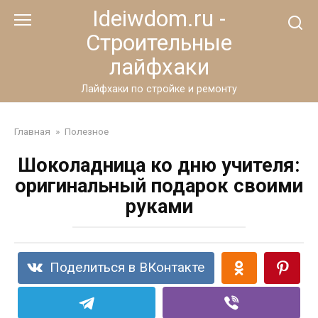
Перейти
Ideiwdom.ru -
к
Строительные
контенту
лайфхаки
Лайфхаки по стройке и ремонту
Главная
»
Полезное
Шоколадница ко дню учителя:
оригинальный подарок своими
руками
Поделиться в ВКонтакте