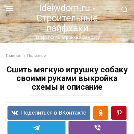
Перейти
Ideiwdom.ru -
к
Строительные
контенту
лайфхаки
Лайфхаки по стройке и ремонту
Главная
»
Полезное
Сшить мягкую игрушку собаку
своими руками выкройка
схемы и описание
Поделиться в ВКонтакте