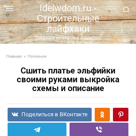
Перейти
Ideiwdom.ru -
к
Строительные
контенту
лайфхаки
Лайфхаки по стройке и ремонту
Главная
»
Полезное
Сшить платье эльфийки
своими руками выкройка
схемы и описание
Поделиться в ВКонтакте