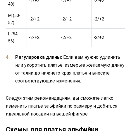
-2/+2
-2/+2
-2/+2
48)
M (50-
-2/+2
-2/+2
-2/+2
52)
L (54-
-2/+2
-2/+2
-2/+2
56)
Регулировка длины:
Если вам нужно удлинить
или укоротить платье, измерьте желаемую длину
от талии до нижнего края платья и внесите
соответствующие изменения.
Следуя этим рекомендациям, вы сможете легко
изменить платье эльфийки по размеру и добиться
идеальной посадки на вашей фигуре.
Схемы для платья эльфийки