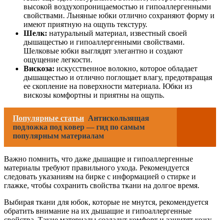
высокой воздухопроницаемостью и гипоаллергенными
свойствами. Льняные юбки отлично сохраняют форму и
имеют приятную на ощупь текстуру.
Шелк:
натуральный материал, известный своей
дышащестью и гипоаллергенными свойствами.
Шелковые юбки выглядят элегантно и создают
ощущение легкости.
Вискоза:
искусственное волокно, которое обладает
дышащестью и отлично поглощает влагу, предотвращая
ее скопление на поверхности материала. Юбки из
вискозы комфортны и приятны на ощупь.
Популярные статьи
Антискользящая
подложка под ковер — гид по самым
популярным материалам
Важно помнить, что даже дышащие и гипоаллергенные
материалы требуют правильного ухода. Рекомендуется
следовать указаниям на бирке с информацией о стирке и
глажке, чтобы сохранить свойства ткани на долгое время.
Выбирая ткани для юбок, которые не мнутся, рекомендуется
обратить внимание на их дышащие и гипоаллергенные
свойства. Такие материалы создадут комфорт и защитят кожу