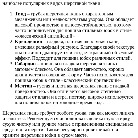
наиболее популярных видов шерстяной ткани:
Твид
– грубая шерстяная ткань с характерным
меланжевым или мелкоклетчатым узором. Она обладает
высокой прочностью и износоустойчивостью, поэтому
часто используется для пошива стильных юбок в стиле
«классический английский»
Креп-дешин
– гладкая, плотная шерстяная ткань,
имеющая рельефный рисунок. Благодаря своей текстуре,
она отлично драпируется и создает красивый объемный
эффект. Подходит для пошива юбок различных стилей.
Габардин
– прочная и гладкая шерстяная ткань с
матовым блеском. Она обладает мягкостью, хорошо
драпируется и сохраняет форму. Часто используется для
пошива юбок в стиле «классический британский»
Мелтон
– густая и плотная шерстяная ткань с гладкой
поверхностью. Она отличается высокой степенью
защиты от влаги и ветра, поэтому широко используется
для пошива юбок на холодное время года.
Шерстяная ткань требует особого ухода, так как может линять
и садиться. Рекомендуется использовать деликатную стирку,
сухую чистку или ручное мытье с применением специальных
средств для шерсти. Также регулярно проветривайте и
храните шерстяные юбки в сухом месте.