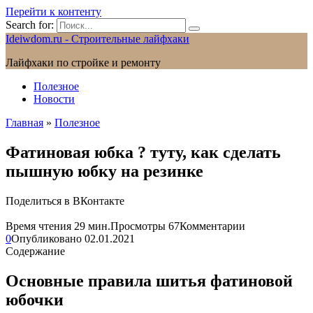
Перейти к контенту
Search for:
Ideiwdom.ru - Строительные лайфхаки
Лайфхаки по стройке и ремонту
Полезное
Новости
Главная
»
Полезное
Фатиновая юбка ? туту, как сделать
пышную юбку на резинке
Поделиться в ВКонтакте
Время чтения
29 мин.
Просмотры
67
Комментарии
0
Опубликовано
02.01.2021
Содержание
Основные правила шитья фатиновой
юбочки