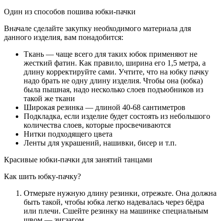
Один из способов пошива юбки-пачки
Вначале сделайте закупку необходимого материала для
данного изделия, вам понадобится:
Ткань — чаще всего для таких юбок применяют не
жесткий фатин. Как правило, ширина его 1,5 метра, а
длину корректируйте сами. Учтите, что на юбку пачку
надо брать не одну длину изделия. Чтобы она (юбка)
была пышная, надо несколько слоев подъюбников из
такой же ткани
Широкая резинка — длиной 40-68 сантиметров
Подкладка, если изделие будет состоять из небольшого
количества слоев, которые просвечиваются
Нитки подходящего цвета
Ленты для украшений, нашивки, бисер и т.п.
Красивые юбки-пачки для занятий танцами
Как шить юбку-пачку?
Отмерьте нужную длину резинки, отрежьте. Она должна
быть такой, чтобы юбка легко надевалась через бёдра
или плечи. Сшейте резинку на машинке специальным
швом — зигзагом