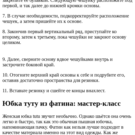
закрепите ее булавкой. Следующую чешуйку расположите под
первой, и так далее до нижней кромки основы.
7. В случае необходимости, подкорректируйте расположение
чешуек, а затем пришейте их к основе.
8. Закончив первый вертикальный ряд, приступайте ко
второму, затем к третьему, пока чешуйки не закроют основу
целиком.
9. Далее, сверните основу вдвое чешуйками внутрь и
застрочите боковой край.
10. Отогните верхний край основы к себе и подрубите его,
оставив достаточно пространства для резинки.
11. Вставьте резинку и сшейте ее концы внахлест.
Юбка туту из фатина: мастер-класс
Женская юбка tutu звучит необычно. Однако шьётся она очень
легко и быстро, так как это обычная пышная юбочка,
напоминающая пачку. Фатин как нельзя лучше подходит в
качестве материала именно на этот вид одежды. Как же