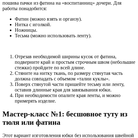
пошива пачки из фатина на «воспитанниц» дочери. Для
работы понадобится:
Фатин (можно взять и органзу).
Нитка с иголкой.
Ножницы.
Тесьма (можно использовать ленту).
Отрезав необходимой ширины кусок от фатина,
подверните край и простым строчным швом (небольшие
стежки) пройдите по всей длине.
Стяните на нитку ткань, по размеру стянутая часть
должна совпадать с объемом «талии куклы».
Поверх стянутой части пришейте тесьму или ленту,
оставив длинные края для завязывания юбки.
При необходимости опалите края ленты, и можно
примерять изделие.
Мастер-класс №1: бесшовное туту из
тюля или фатина
Этот вариант изготовления юбки без использования швейной