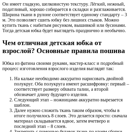
Он имеет гладкую, шелковистую текстуру. Лёгкий, нежный,
податливый, хорошо собирается в складки и разглаживается.
Ширина ткани в рулоне соответствует единому стандарту – 3
м. Это позволяет сшить юбку без лишних стыков. Можно
купить ткань с набитым рисунком, вышивкой или бусинами.
Тогда детская юбка будет выглядеть празднично и необычно.
Чем отличная детская юбка от
взрослой? Основные правила пошива
Юбка из фатина своими руками, мастер-класс и подробный
процесс изготовления взрослого изделия выглядят так:
На кальке необходимо аккуратно нарисовать двойной
полукруг. Оба полукруга имеют расшифровку: первый –
соответствует размеру обхвата талии, а второй
обозначает длину будущего изделия.
Следующий этап – ножницами аккуратно вырезается
шаблон.
Далее нужно сложить ткань таким образом, чтобы в
итоге получилось 8 слоев. Это делается просто: сначала
материал складывается вдвое, затем вчетверо и
последний этап – 8 слоев.
Закрепить с помощью булавок ткань по краям сборки.