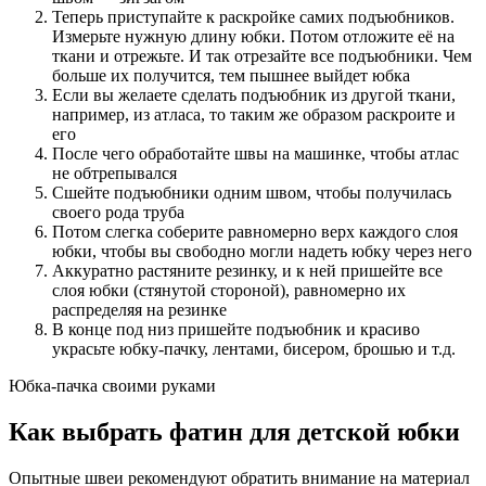
Теперь приступайте к раскройке самих подъюбников.
Измерьте нужную длину юбки. Потом отложите её на
ткани и отрежьте. И так отрезайте все подъюбники. Чем
больше их получится, тем пышнее выйдет юбка
Если вы желаете сделать подъюбник из другой ткани,
например, из атласа, то таким же образом раскроите и
его
После чего обработайте швы на машинке, чтобы атлас
не обтрепывался
Сшейте подъюбники одним швом, чтобы получилась
своего рода труба
Потом слегка соберите равномерно верх каждого слоя
юбки, чтобы вы свободно могли надеть юбку через него
Аккуратно растяните резинку, и к ней пришейте все
слоя юбки (стянутой стороной), равномерно их
распределяя на резинке
В конце под низ пришейте подъюбник и красиво
украсьте юбку-пачку, лентами, бисером, брошью и т.д.
Юбка-пачка своими руками
Как выбрать фатин для детской юбки
Опытные швеи рекомендуют обратить внимание на материал