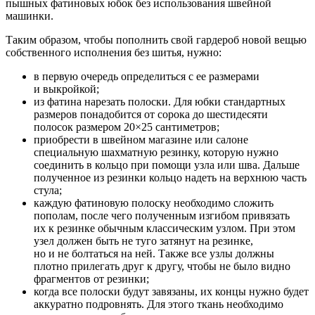
пышных фатиновых юбок без использования швейной
машинки.
Таким образом, чтобы пополнить свой гардероб новой вещью
собственного исполнения без шитья, нужно:
в первую очередь определиться с ее размерами
и выкройкой;
из фатина нарезать полоски. Для юбки стандартных
размеров понадобится от сорока до шестидесяти
полосок размером 20×25 сантиметров;
приобрести в швейном магазине или салоне
специальную шахматную резинку, которую нужно
соединить в кольцо при помощи узла или шва. Дальше
полученное из резинки кольцо надеть на верхнюю часть
стула;
каждую фатиновую полоску необходимо сложить
пополам, после чего полученным изгибом привязать
их к резинке обычным классическим узлом. При этом
узел должен быть не туго затянут на резинке,
но и не болтаться на ней. Также все узлы должны
плотно прилегать друг к другу, чтобы не было видно
фрагментов от резинки;
когда все полоски будут завязаны, их концы нужно будет
аккуратно подровнять. Для этого ткань необходимо