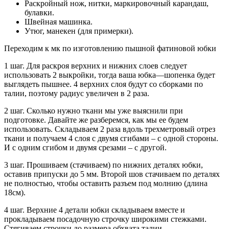
Раскройный нож, нитки, маркировочный карандаш,
булавки.
Швейная машинка.
Утюг, манекен (для примерки).
Переходим к мк по изготовлению пышной фатиновой юбки
1 шаг. Для раскроя верхних и нижних слоев следует
использовать 2 выкройки, тогда ваша юбка—шопенка будет
выглядеть пышнее. 4 верхних слоя будут со сборками по
талии, поэтому радиус увеличен в 2 раза.
2 шаг. Сколько нужно ткани мы уже выяснили при
подготовке. Давайте же разберемся, как мы ее будем
использовать. Складываем 2 раза вдоль трехметровый отрез
ткани и получаем 4 слоя с двумя сгибами – с одной стороны.
И с одним сгибом и двумя срезами – с другой.
3 шаг. Прошиваем (стачиваем) по нижних деталях юбки,
оставив припуски до 5 мм. Второй шов стачиваем по деталях
не полностью, чтобы оставить разъем под молнию (длина
18см).
4 шаг. Верхние 4 детали юбки складываем вместе и
прокладываем посадочную строчку широкими стежками.
Стягиваем строчки до размера обхвата талии.