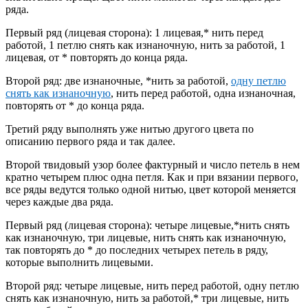
ряда.
Первый ряд (лицевая сторона): 1 лицевая,* нить перед
работой, 1 петлю снять как изнаночную, нить за работой, 1
лицевая, от * повторять до конца ряда.
Второй ряд: две изнаночные, *нить за работой,
одну петлю
снять как изнаночную
, нить перед работой, одна изнаночная,
повторять от * до конца ряда.
Третий ряду выполнять уже нитью другого цвета по
описанию первого ряда и так далее.
Второй твидовый узор более фактурный и число петель в нем
кратно четырем плюс одна петля. Как и при вязании первого,
все ряды ведутся только одной нитью, цвет которой меняется
через каждые два ряда.
Первый ряд (лицевая сторона): четыре лицевые,*нить снять
как изнаночную, три лицевые, нить снять как изнаночную,
так повторять до * до последних четырех петель в ряду,
которые выполнить лицевыми.
Второй ряд: четыре лицевые, нить перед работой, одну петлю
снять как изнаночную, нить за работой,* три лицевые, нить