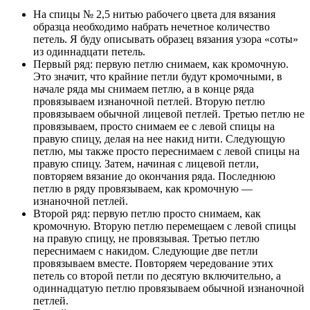
На спицы № 2,5 нитью рабочего цвета для вязания
образца необходимо набрать нечетное количество
петель. Я буду описывать образец вязания узора «соты»
из одиннадцати петель.
Первый ряд: первую петлю снимаем, как кромочную.
Это значит, что крайние петли будут кромочными, в
начале ряда мы снимаем петлю, а в конце ряда
провязываем изнаночной петлей. Вторую петлю
провязываем обычной лицевой петлей. Третью петлю не
провязываем, просто снимаем ее с левой спицы на
правую спицу, делая на нее накид нити. Следующую
петлю, мы также просто переснимаем с левой спицы на
правую спицу. Затем, начиная с лицевой петли,
повторяем вязание до окончания ряда. Последнюю
петлю в ряду провязываем, как кромочную —
изнаночной петлей.
Второй ряд: первую петлю просто снимаем, как
кромочную. Вторую петлю перемещаем с левой спицы
на правую спицу, не провязывая. Третью петлю
переснимаем с накидом. Следующие две петли
провязываем вместе. Повторяем чередование этих
петель со второй петли по десятую включительно, а
одиннадцатую петлю провязываем обычной изнаночной
петлей.