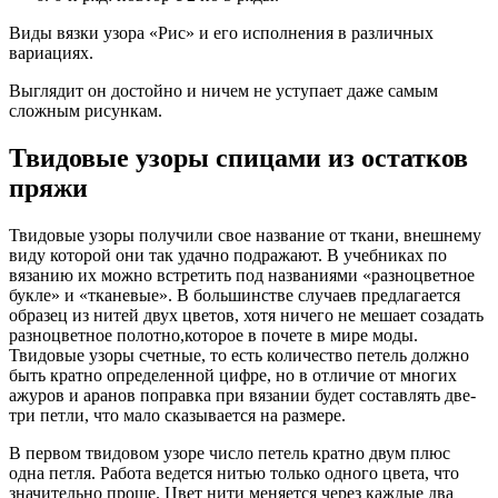
Виды вязки узора «Рис» и его исполнения в различных
вариациях.
Выглядит он достойно и ничем не уступает даже самым
сложным рисункам.
Твидовые узоры спицами из остатков
пряжи
Твидовые узоры получили свое название от ткани, внешнему
виду которой они так удачно подражают. В учебниках по
вязанию их можно встретить под названиями «разноцветное
букле» и «тканевые». В большинстве случаев предлагается
образец из нитей двух цветов, хотя ничего не мешает созадать
разноцветное полотно,которое в почете в мире моды.
Твидовые узоры счетные, то есть количество петель должно
быть кратно определенной цифре, но в отличие от многих
ажуров и аранов поправка при вязании будет составлять две-
три петли, что мало сказывается на размере.
В первом твидовом узоре число петель кратно двум плюс
одна петля. Работа ведется нитью только одного цвета, что
значительно проще. Цвет нити меняется через каждые два