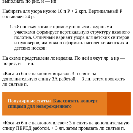
выполнять по рис, н — ип.
Набирать для узора нужно 16 п Р + 2 крп. Вертикальный Р
составляет 24 р.
«Японская коса» с промежуточными ажурными
участками формирует вертикальную структуру вязаного
полотна. Отличный вариант узора для детских свитеров
и пуловеров, им можно оформить паголенки женских и
детских носков:
На схеме представлена лс изделия. По ней вяжут лр, а ир —
по рис, н — ип.
«Коса из 6 п с наклоном вправо»: 3 п снять на
дополнительную спицу ЗА работой, + 3 лп, затем провязать
лп снятые п.
Популярные статьи
Как связать конверт
спицами для новорожденного
«Коса из 6 п с наклоном влево»: 3 п снять на дополнительную
спицу ПЕРЕД работой, + 3 лп, затем провязать лп снятые п.