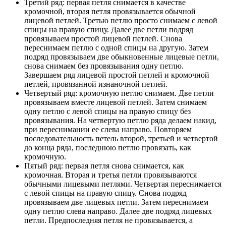
Третий ряд: первая петля снимается в качестве
кромочной, вторая петля провязывается обычной
лицевой петлей. Третью петлю просто снимаем с левой
спицы на правую спицу. Далее две петли подряд
провязываем простой лицевой петлей. Снова
переснимаем петлю с одной спицы на другую. Затем
подряд провязываем две обыкновенные лицевые петли,
снова снимаем без провязывания одну петлю.
Завершаем ряд лицевой простой петлей и кромочной
петлей, провязанной изнаночной петлей.
Четвертый ряд: кромочную петлю снимаем. Две петли
провязываем вместе лицевой петлей. Затем снимаем
одну петлю с левой спицы на правую спицу без
провязывания. На четвертую петлю ряда делаем накид,
при переснимании ее слева направо. Повторяем
последовательность петель второй, третьей и четвертой
до конца ряда, последнюю петлю провязать, как
кромочную.
Пятый ряд: первая петля снова снимается, как
кромочная. Вторая и третья петли провязываются
обычными лицевыми петлями. Четвертая переснимается
с левой спицы на правую спицу. Снова подряд
провязываем две лицевых петли. Затем переснимаем
одну петлю слева направо. Далее две подряд лицевых
петли. Предпоследняя петля не провязывается, а