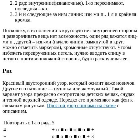
2 ряд: внутренние(изнаночные), 1-ю переснимают,
последняя – кр.
3-й и следующие за ним линии: изн-ми п., 1-я и крайняя
кромка.
Поскольку, в исполнении в круговую нет внутренней стороны
и разворачивать вещь нет возможности, один ряд вяжется лиц-
ми п., другой – изн-ми (начало линии, замкнутой в круг,
можно отметить маркером), кромочные отсутствуют. Чтобы
избежать перекрученных петель, нужно вводить спицу в
петлю с противоположной стороны, будто раскручивая ее.
Рис
Красивый двусторонний узор, который осилит даже новичок.
Другое его название — путанка или жемчужный. Такой
вариант узора прекрасно смотрится на детских вещах, снудах
и теплой верхней одежде. Нередко его применяют как фон к
сложным рисункам.
Простой узор спицами на схеме
с
описанием.
Повторить с 1-го ряда
5
4
+
о
■
о
■
о
■
о
■
+
+
о
■
о
■
о
■
о
■
+
3