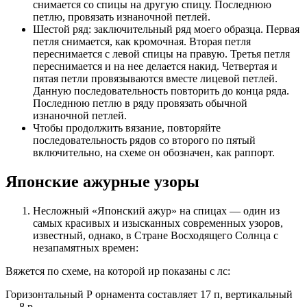
снимается со спицы на другую спицу. Последнюю
петлю, провязать изнаночной петлей.
Шестой ряд: заключительный ряд моего образца. Первая
петля снимается, как кромочная. Вторая петля
переснимается с левой спицы на правую. Третья петля
переснимается и на нее делается накид. Четвертая и
пятая петли провязываются вместе лицевой петлей.
Данную последовательность повторить до конца ряда.
Последнюю петлю в ряду провязать обычной
изнаночной петлей.
Чтобы продолжить вязание, повторяйте
последовательность рядов со второго по пятый
включительно, на схеме он обозначен, как раппорт.
Японские ажурные узоры
Несложный «Японский ажур» на спицах — один из
самых красивых и изысканных современных узоров,
известный, однако, в Стране Восходящего Солнца с
незапамятных времен:
Вяжется по схеме, на которой ир показаны с лс:
Горизонтальный Р орнамента составляет 17 п, вертикальный
— 8 р.