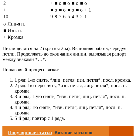
2
+
■
о
■
о
■
о
■
о
+
+
■
о
■
о
■
о
■
о
+
1
10
9
8
7
6
5
4
3
2
1
о
Лиц-я п.
■
Изн. п.
+
Кромка
Петли делятся на 2 (кратны 2-м). Выполняя работу, чередуя
петли. Продолжать до окончания линии, вывязывая рапорт
между знаками *…*.
Пошаговый процесс вязки:
1 ряд: 1-ю снять, *лиц. петля, изн. петля*, посл. кромка.
2 ряд: 1ю переснять, *изн. петля, лиц. петля*, посл. п.
кромка.
3-й ряд: 1-ую снять, *изн. петля, лиц. петля*, посл. п.
кромка.
4-й ряд: 1ю снять, *изн. петля, лиц. петля*, посл. п.
кромка.
5-й ряд: повтор с 1 ряда.
Популярные статьи
Вязание косынок