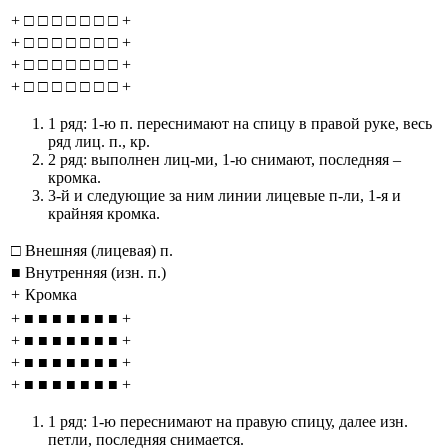
+
□
□
□
□
□
□
□
+
+
□
□
□
□
□
□
□
+
+
□
□
□
□
□
□
□
+
+
□
□
□
□
□
□
□
+
1 ряд: 1-ю п. переснимают на спицу в правой руке, весь
ряд лиц. п., кр.
2 ряд: выполнен лиц-ми, 1-ю снимают, последняя –
кромка.
3-й и следующие за ним линии лицевые п-ли, 1-я и
крайняя кромка.
□
Внешняя (лицевая) п.
■
Внутренняя (изн. п.)
+
Кромка
+
■
■
■
■
■
■
■
+
+
■
■
■
■
■
■
■
+
+
■
■
■
■
■
■
■
+
+
■
■
■
■
■
■
■
+
1 ряд: 1-ю переснимают на правую спицу, далее изн.
петли, последняя снимается.