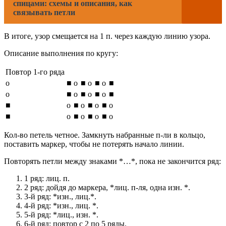
спицами: схемы и описания, как
связывать петли
В итоге, узор смещается на 1 п. через каждую линию узора.
Описание выполнения по кругу:
Повтор 1-го ряда
о
■
о
■
о
■
о
■
о
■
о
■
о
■
о
■
■
о
■
о
■
о
■
о
■
о
■
о
■
о
■
о
Кол-во петель четное. Замкнуть набранные п-ли в кольцо,
поставить маркер, чтобы не потерять начало линии.
Повторять петли между знаками *…*, пока не закончится ряд:
1 ряд: лиц. п.
2 ряд: дойдя до маркера, *лиц. п-ля, одна изн. *.
3-й ряд: *изн., лиц.*.
4-й ряд: *изн., лиц. *.
5-й ряд: *лиц., изн. *.
6-й ряд: повтор с 2 по 5 ряды.