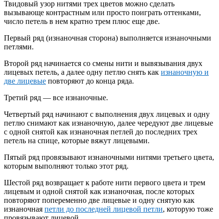
Твидовый узор нитями трех цветов можно сделать
вызывающе контрастным или просто поиграть оттенками,
число петель в нем кратно трем плюс еще две.
Первый ряд (изнаночная сторона) выполняется изнаночными
петлями.
Второй ряд начинается со смены нити и вывязывания двух
лицевых петель, а далее одну петлю снять как
изнаночную и
две лицевые
повторяют до конца ряда.
Третий ряд — все изнаночные.
Четвертый ряд начинают с выполнения двух лицевых и одну
петлю снимают как изнаночную, далее чередуют две лицевые
с одной снятой как изнаночная петлей до последних трех
петель на спице, которые вяжут лицевыми.
Пятый ряд провязывают изнаночными нитями третьего цвета,
которым выполняют только этот ряд.
Шестой ряд возвращает к работе нити первого цвета и трем
лицевым и одной снятой как изнаночная, после которых
повторяют попеременно две лицевые и одну снятую как
изнаночная
петли до последней лицевой петли
, которую тоже
провязывают лицевой.