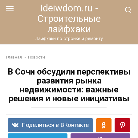
Перейти
Ideiwdom.ru -
к
Строительные
контенту
лайфхаки
Лайфхаки по стройке и ремонту
Главная
»
Новости
В Сочи обсудили перспективы
развития рынка
недвижимости: важные
решения и новые инициативы
Поделиться в ВКонтакте