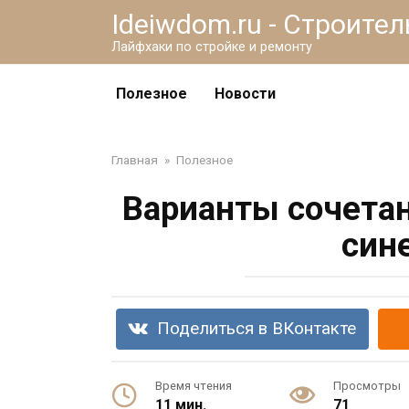
Перейти
Ideiwdom.ru - Строите
к
Лайфхаки по стройке и ремонту
контенту
Полезное
Новости
Главная
»
Полезное
Варианты сочетан
син
Поделиться в ВКонтакте
Время чтения
Просмотры
11 мин.
71