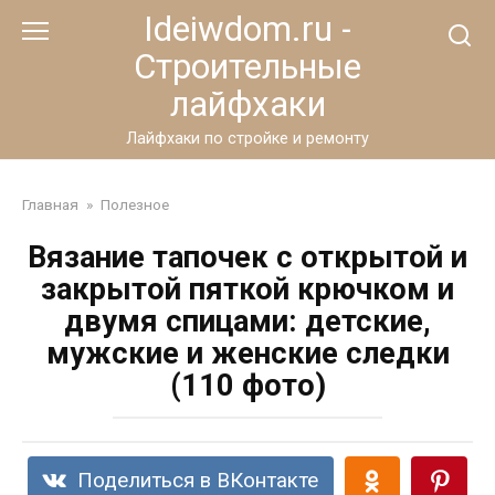
Перейти
Ideiwdom.ru -
к
Строительные
контенту
лайфхаки
Лайфхаки по стройке и ремонту
Главная
»
Полезное
Вязание тапочек с открытой и
закрытой пяткой крючком и
двумя спицами: детские,
мужские и женские следки
(110 фото)
Поделиться в ВКонтакте