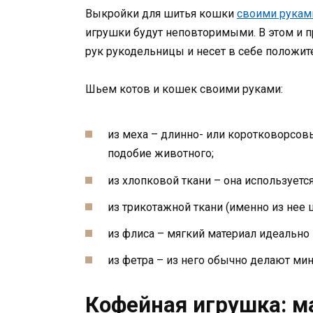
Выкройки для шитья кошки
своими рукам
игрушки будут неповторимыми. В этом и п
рук рукодельницы и несет в себе положи
Шьем котов и кошек своими руками:
из меха – длинно- или коротковорсов
подобие животного;
из хлопковой ткани – она используетс
из трикотажной ткани (именно из нее 
из флиса – мягкий материал идеально
из фетра – из него обычно делают ми
Кофейная игрушка: м