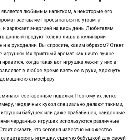
является любимым напитком, а некоторые его
омат заставляет просыпаться по утрам, а
 и заряжает энергией на весь день. Любителям
ть данный продукт только лишь в кулинарии,
 и в рукоделии. Вы спросите, каким образом? Ответ
е игрушки. Их приятный аромат как ничто лучше
равится, когда такая вот игрушка лежит у них в
позволяет в любое время взять ее в руки, вдохнуть
в домашнюю атмосферу.
минают состаренные поделки. Поэтому их легко
римеру, чердачных кукол специально делают такими,
это игрушки бабушек или даже прабабушек, найденные
елями чердачных игрушек используются различные
Стоит сказать, что сегодня известно множество
а олицетворять игрушку, сшитую бабушкой для своей