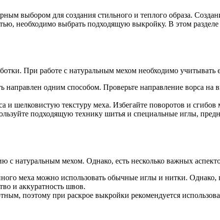
рным выбором для создания стильного и теплого образа. Созда
итью, необходимо выбрать подходящую выкройку. В этом раздел
ботки. При работе с натуральным мехом необходимо учитывать е
 направлен одним способом. Проверьте направление ворса на вы
 и шелковистую текстуру меха. Избегайте поворотов и сгибов м
льзуйте подходящую технику шитья и специальные иглы, предна
ю с натуральным мехом. Однако, есть несколько важных аспекто
ного меха можно использовать обычные иглы и нитки. Однако, 
тво и аккуратность швов.
тным, поэтому при раскрое выкройки рекомендуется использова