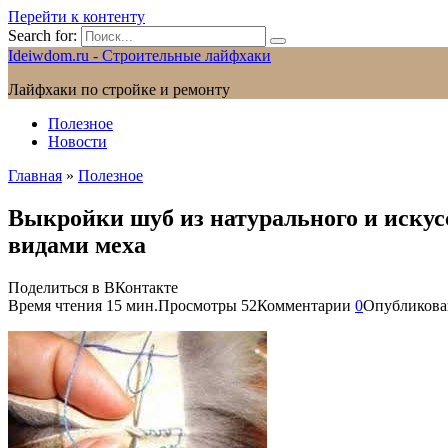
Перейти к контенту
Search for:
Ideiwdom.ru - Строительные лайфхаки
Лайфхаки по стройке и ремонту
Полезное
Новости
Главная
»
Полезное
Выкройки шуб из натурального и искус
видами меха
Поделиться в ВКонтакте
Время чтения
15 мин.
Просмотры
52
Комментарии
0
Опубликова