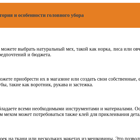
ория и особенности головного убора
можете выбрать натуральный мех, такой как норка, лиса или ов
редпочтений и бюджета.
жете приобрести их в магазине или создать свои собственные, 
ы, такие как воротник, рукава и застежка.
обладаете всеми необходимыми инструментами и материалами. О
м мехом может потребоваться также клей для приклеивания дета
ек на ткани или нескольких макетах из мешковины. Это позволи