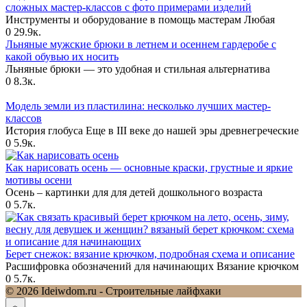
сложных мастер-классов с фото примерами изделий
Инструменты и оборудование в помощь мастерам Любая
0
29.9к.
Льняные мужские брюки в летнем и осеннем гардеробе с
какой обувью их носить
Льняные брюки — это удобная и стильная альтернатива
0
8.3к.
Модель земли из пластилина: несколько лучших мастер-
классов
История глобуса Еще в III веке до нашей эры древнегреческие
0
5.9к.
Как нарисовать осень — основные краски, грустные и яркие
мотивы осени
Осень – картинки для для детей дошкольного возраста
0
5.7к.
Берет снежок: вязание крючком, подробная схема и описание
Расшифровка обозначений для начинающих Вязание крючком
0
5.7к.
© 2026 Ideiwdom.ru - Строительные лайфхаки