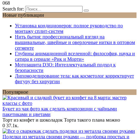
0
68
Search for:
Новые публикации
Установка кондиционеров: полное руководство по
монтажу сплит-систем
Нить бытия: профессиональный взгляд на
вышивальные, швейные и оверлочные нитки в оптовом
сегменте
Глубины анимационной вселенной: философия, наука и
сатира в сериале «Рик и Морти»
Мотозащита D3O: Интеллектуальный подход к
безопасности
Липомоделирование тела: как косметолог корректирует
фигуру без хирургии
Популярное
Букет из чая фото как сделать композиции с чайными
пакетиками и цветами
Торт из конфет и шоколадок Торта такого плана можно
0
37.1к.
Поделки из металла своими руками — подборка простых и