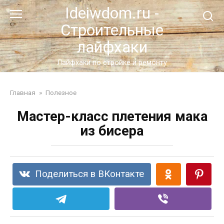
Перейти
Ideiwdom.ru -
к
Строительные
контенту
лайфхаки
Лайфхаки по стройке и ремонту
Главная
»
Полезное
Мастер-класс плетения мака
из бисера
Поделиться в ВКонтакте