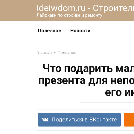
Перейти
Ideiwdom.ru - Строите
к
Лайфхаки по стройке и ремонту
контенту
Полезное
Новости
Главная
»
Полезное
Что подарить мал
презента для неп
его 
Поделиться в ВКонтакте