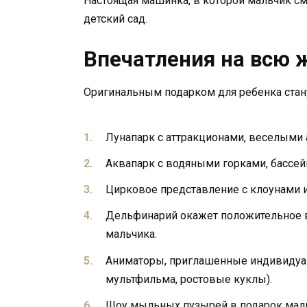
Настоящая машинка, в которой мальчик см
детский сад.
Впечатления на всю ж
Оригинальным подарком для ребенка стану
Лунапарк с аттракционами, веселыми 
Аквапарк с водяными горками, бассей
Цирковое представление с клоунами 
Дельфинарий окажет положительное в
мальчика.
Аниматоры, приглашенные индивидуал
мультфильма, ростовые куклы).
Шоу мыльных пузырей в подарок маль