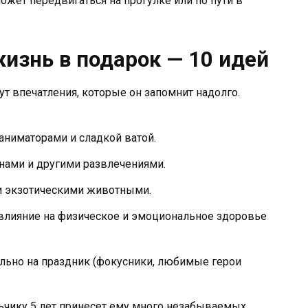
ожет передвигаться на прогулке или по пути в
изнь в подарок — 10 идей
т впечатления, которые он запомнит надолго.
аниматорами и сладкой ватой.
нами и другими развлечениями.
и экзотическими животными.
лияние на физическое и эмоциональное здоровье
ьно на праздник (фокусники, любимые герои
чику 5 лет принесет ему много незабываемых