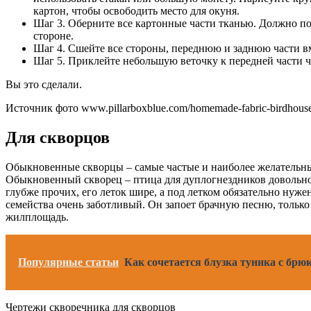
картон, чтобы освободить место для окуня.
Шаг 3. Оберните все картонные части тканью. Должно по
стороне.
Шаг 4. Сшейте все стороны, переднюю и заднюю части вм
Шаг 5. Приклейте небольшую веточку к передней части ч
Вы это сделали.
Источник фото www.pillarboxblue.com/homemade-fabric-birdhouse
Для скворцов
Обыкновенные скворцы – самые частые и наиболее желательные 
Обыкновенный скворец – птица для дуплогнездников довольно-т
глубже прочих, его леток шире, а под летком обязательно нуж
семейства очень заботливый. Он запоет брачную песню, тольк
жилплощадь.
Популярные статьи
Как сочетается блузка туника с брю
Чертежи скворечника для скворцов