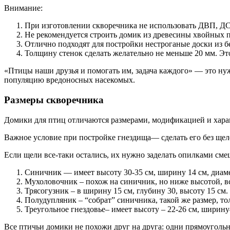
Внимание:
При изготовлении скворечника не использовать ДВП, ДСП
Не рекомендуется строить домик из древесины хвойных по
Отлично подходят для постройки нестроганые доски из бе
Толщину стенок сделать желательно не меньше 20 мм. Эт
«Птицы наши друзья и помогать им, задача каждого» — это нуж
популяцию вредоносных насекомых.
Размеры скворечника
Домики для птиц отличаются размерами, модификацией и хар
Важное условие при постройке гнездища— сделать его без щел
Если щели все-таки остались, их нужно заделать опилками см
Синичник — имеет высоту 30-35 см, ширину 14 см, диамет
Мухоловочник – похож на синичник, но ниже высотой, вс
Трясогузник – в ширину 15 см, глубину 30, высоту 15 см.
Полудупляник – “собрат” синичника, такой же размер, то
Треугольное гнездовье– имеет высоту – 22-26 см, ширину–
Все птичьи домики не похожи друг на друга: одни прямоугольн