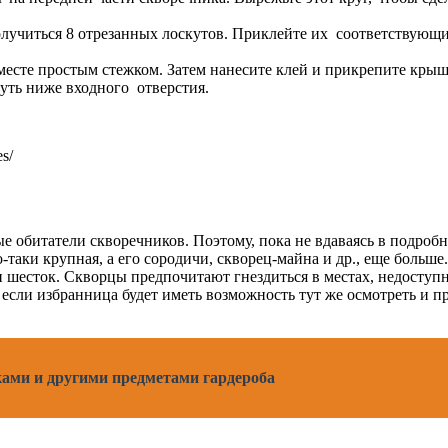
лучиться 8 отрезанных лоскутов. Приклейте их соответствующи
есте простым стежком. Затем нанесите клей и прикрепите крыш
уть ниже входного отверстия.
s/
обитатели скворечников. Поэтому, пока не вдаваясь в подробно
аки крупная, а его сородичи, скворец-майна и др., еще больше
ен шесток. Скворцы предпочитают гнездиться в местах, недоступ
о если избранница будет иметь возможность тут же осмотреть и 
ками и другими предметами гардероба