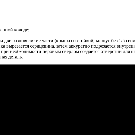
ленной колоде;
 две разновеликие части (крыша со стойкой, корпус без 1/5 сегм
а вырезается сердцевина, затем аккуратно подрезается внутренн
, при необходимости перовым сверлом создается отверстии для ш
ная деталь.