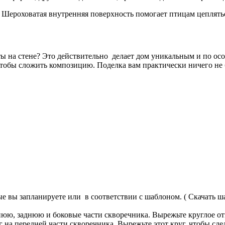
. Шероховатая внутренняя поверхность помогает птицам цеплять
ы на стене? Это действительно делает дом уникальным и по ос
чтобы сложить композицию. Поделка вам практически ничего не б
рые вы запланируете или в соответствии с шаблоном. ( Скачать ш
нюю, заднюю и боковые части скворечника. Вырежьте круглое отв
 на передней части скворечника. Вырежьте этот круг, чтобы сде