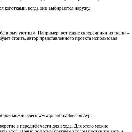
ся коготками, когда они выбираются наружу.
обенному уютным. Например, вот такие скворечники из ткани –
удет стоить, автор представленного проекта использовал
аблон можно здесь www.pillarboxblue.com/wp-
ерстие в передней части для входа. Для этого можно
лать вход. Прямо под этим круглым входом проткните вату и