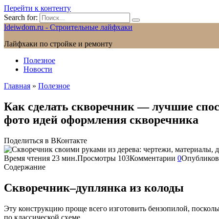
Перейти к контенту
Search for:
Ideiwdom.ru - Строительные лайфхаки
Лайфхаки по стройке и ремонту
Полезное
Новости
Главная
»
Полезное
Как сделать скворечник — лучшие спо
фото идей оформления скворечника
Поделиться в ВКонтакте
Время чтения
23 мин.
Просмотры
103
Комментарии
0
Опубликов
Содержание
Скворечник–дуплянка из колоды
Эту конструкцию проще всего изготовить бензопилой, посколь
по классической схеме.