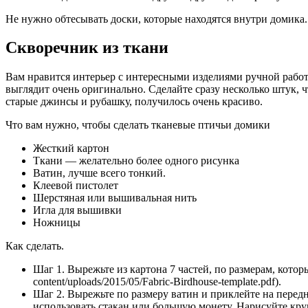
Не нужно обтесывать доски, которые находятся внутри домика
Скворечник из ткани
Вам нравится интерьер с интересными изделиями ручной работ
выглядит очень оригинально. Сделайте сразу несколько штук, 
старые джинсы и рубашку, получилось очень красиво.
Что вам нужно, чтобы сделать тканевые птичьи домики
Жесткий картон
Ткани — желательно более одного рисунка
Ватин, лучше всего тонкий.
Клеевой пистолет
Шерстяная или вышивальная нить
Игла для вышивки
Ножницы
Как сделать.
Шаг 1. Вырежьте из картона 7 частей, по размерам, кото
content/uploads/2015/05/Fabric-Birdhouse-template.pdf).
Шаг 2. Вырежьте по размеру ватин и приклейте на перед
использовать стакан или большую монету. Нарисуйте круг