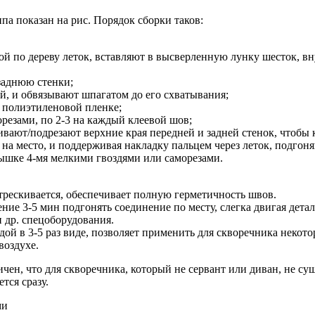
ипа показан на рис. Порядок сборки таков:
ой по дереву леток, вставляют в высверленную лунку шесток, вн
заднюю стенки;
й, и обвязывают шпагатом до его схватывания;
 полиэтиленовой пленке;
орезами, по 2-3 на каждый клеевой шов;
ивают/подрезают верхние края передней и задней стенок, чтобы 
 на место, и поддерживая накладку пальцем через леток, подгон
рышке 4-мя мелкими гвоздями или саморезами.
стрескивается, обеспечивает полную герметичность швов.
ение 3-5 мин подгонять соединение по месту, слегка двигая детал
и др. спецоборудования.
ой в 3-5 раз виде, позволяет применить для скворечника некот
воздухе.
чен, что для скворечника, который не сервант или диван, не су
тся сразу.
ми