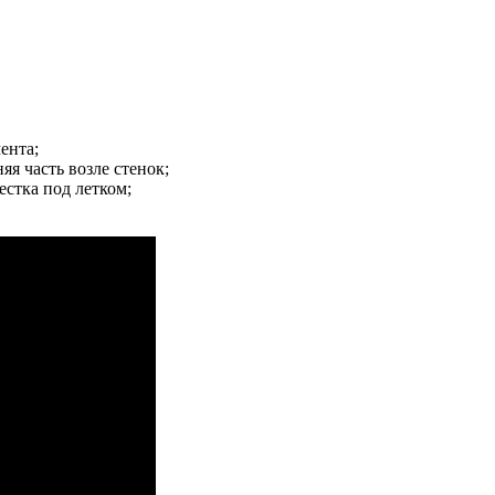
ента;
яя часть возле стенок;
естка под летком;