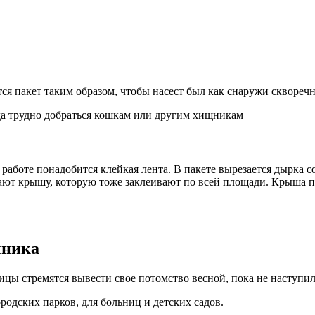
ся пакет таким образом, чтобы насест был как снаружи скворечн
да трудно добраться кошкам или другим хищникам
 работе понадобится клейкая лента. В пакете вырезается дырка 
лают крышу, которую тоже заклеивают по всей площади. Крыша п
чника
ицы стремятся вывести свое потомство весной, пока не наступил
одских парков, для больниц и детских садов.