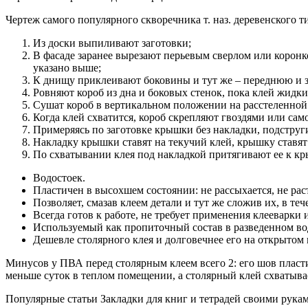
Чертеж самого популярного скворечника т. наз. деревенского т
Из доски выпиливают заготовки;
В фасаде заранее вырезают перьевым сверлом или коронк
указано выше;
К днищу приклеивают боковины и тут же – переднюю и 
Ровняют короб из дна и боковых стенок, пока клей жидки
Сушат короб в вертикальном положении на расстеленной
Когда клей схватится, короб скрепляют гвоздями или сам
Примеряясь по заготовке крышки без накладки, подструг
Накладку крышки ставят на текучий клей, крышку ставят
По схватывании клея под накладкой притягивают ее к к
Водостоек.
Пластичен в высохшем состоянии: не рассыхается, не ра
Позволяет, смазав клеем детали и тут же сложив их, в теч
Всегда готов к работе, не требует применения клееварки 
Используемый как пропиточный состав в разведенном вод
Дешевле столярного клея и долговечнее его на открытом 
Минусов у ПВА перед столярным клеем всего 2: его шов пласти
меньше суток в теплом помещении, а столярный клей схватывае
Популярные статьи Закладки для книг и тетрадей своими рука