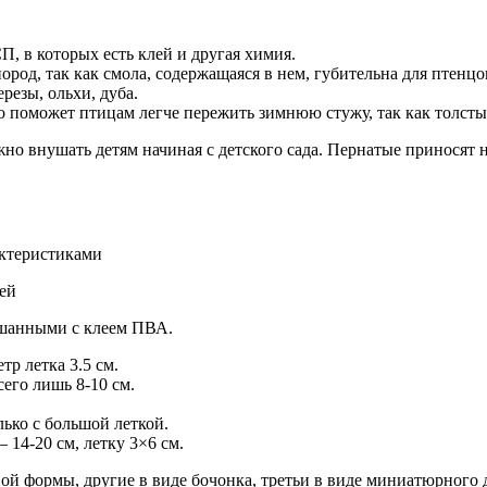
, в которых есть клей и другая химия.
род, так как смола, содержащаяся в нем, губительна для птенцо
резы, ольхи, дуба.
о поможет птицам легче пережить зимнюю стужу, так как толсты
но внушать детям начиная с детского сада. Пернатые приносят 
актеристиками
ей
ешанными с клеем ПВА.
р летка 3.5 см.
его лишь 8-10 см.
лько с большой леткой.
 14-20 см, летку 3×6 см.
ой формы, другие в виде бочонка, третьи в виде миниатюрного д