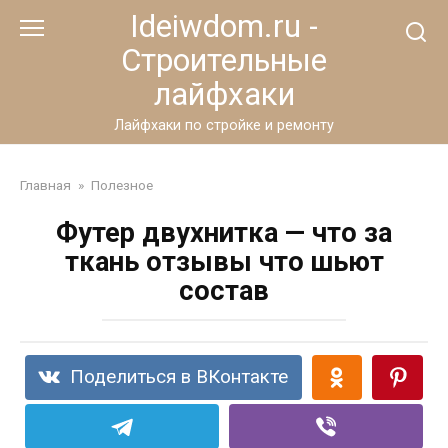
Перейти
Ideiwdom.ru -
к
Строительные
контенту
лайфхаки
Лайфхаки по стройке и ремонту
Главная
»
Полезное
Футер двухнитка — что за
ткань отзывы что шьют
состав
Поделиться в ВКонтакте