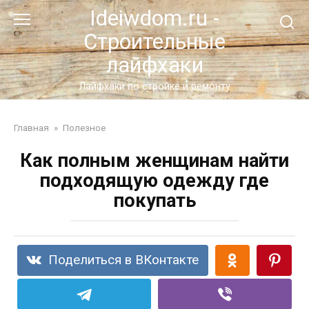
Перейти
Ideiwdom.ru -
к
Строительные
контенту
лайфхаки
Лайфхаки по стройке и ремонту
Главная
»
Полезное
Как полным женщинам найти
подходящую одежду где
покупать
Поделиться в ВКонтакте