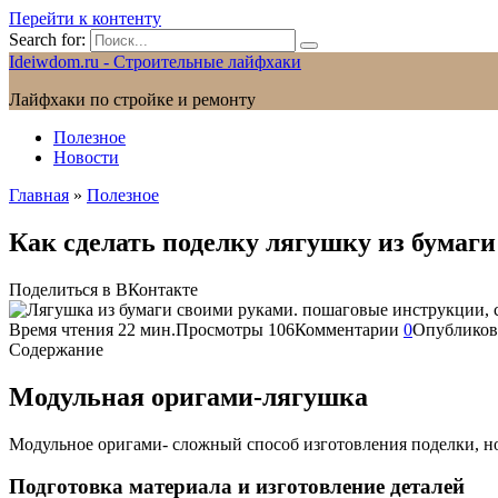
Перейти к контенту
Search for:
Ideiwdom.ru - Строительные лайфхаки
Лайфхаки по стройке и ремонту
Полезное
Новости
Главная
»
Полезное
Как сделать поделку лягушку из бумаг
Поделиться в ВКонтакте
Время чтения
22 мин.
Просмотры
106
Комментарии
0
Опубликов
Содержание
Модульная оригами-лягушка
Модульное оригами- сложный способ изготовления поделки, н
Подготовка материала и изготовление деталей