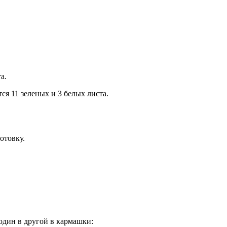
а.
ся 11 зеленых и 3 белых листа.
отовку.
один в другой в кармашки: