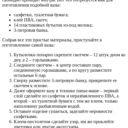
изготовления подобной вазы:
салфетки, туалетная бумага;
клей ПВА, скотч;
14 пластиковых бутылок из-под молока;
3-литровая банка.
Собрав все эти простые материалы, приступайте к
изготовлению самой вазы:
Бутылочки попарно скрепите скотчем – 12 штук дном ко
дну, а 2 – горлышками.
Соедините скотчем – в центр поставьте пару,
соединенную горлышками, а по кругу разместите
остальные 6 пар.
Сверху разместите 3-литровую банку, прикрепите ее
скотчем к основе.
Далее оформите вазу в технике папье-маше – первый
слой сделайте из салфеток и неразбавленного ПВА, а
второй – из туалетной бумаги с тем же клеем, только
наполовину разбавленным водой.
Оставьте изделие сушиться, заделайте неровности
салфетками.
Клеем-пистолетом сделайте узор, им же приклейте
цветочки или другие аксессуары.