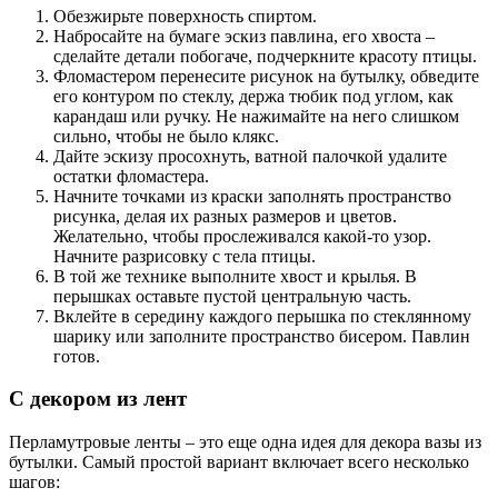
Обезжирьте поверхность спиртом.
Набросайте на бумаге эскиз павлина, его хвоста –
сделайте детали побогаче, подчеркните красоту птицы.
Фломастером перенесите рисунок на бутылку, обведите
его контуром по стеклу, держа тюбик под углом, как
карандаш или ручку. Не нажимайте на него слишком
сильно, чтобы не было клякс.
Дайте эскизу просохнуть, ватной палочкой удалите
остатки фломастера.
Начните точками из краски заполнять пространство
рисунка, делая их разных размеров и цветов.
Желательно, чтобы прослеживался какой-то узор.
Начните разрисовку с тела птицы.
В той же технике выполните хвост и крылья. В
перышках оставьте пустой центральную часть.
Вклейте в середину каждого перышка по стеклянному
шарику или заполните пространство бисером. Павлин
готов.
С декором из лент
Перламутровые ленты – это еще одна идея для декора вазы из
бутылки. Самый простой вариант включает всего несколько
шагов: