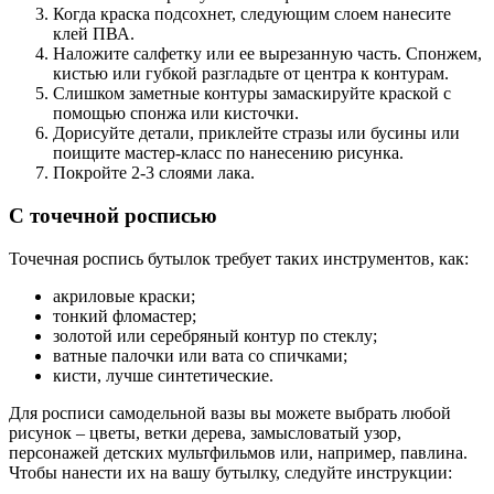
Когда краска подсохнет, следующим слоем нанесите
клей ПВА.
Наложите салфетку или ее вырезанную часть. Спонжем,
кистью или губкой разгладьте от центра к контурам.
Слишком заметные контуры замаскируйте краской с
помощью спонжа или кисточки.
Дорисуйте детали, приклейте стразы или бусины или
поищите мастер-класс по нанесению рисунка.
Покройте 2-3 слоями лака.
С точечной росписью
Точечная роспись бутылок требует таких инструментов, как:
акриловые краски;
тонкий фломастер;
золотой или серебряный контур по стеклу;
ватные палочки или вата со спичками;
кисти, лучше синтетические.
Для росписи самодельной вазы вы можете выбрать любой
рисунок – цветы, ветки дерева, замысловатый узор,
персонажей детских мультфильмов или, например, павлина.
Чтобы нанести их на вашу бутылку, следуйте инструкции: