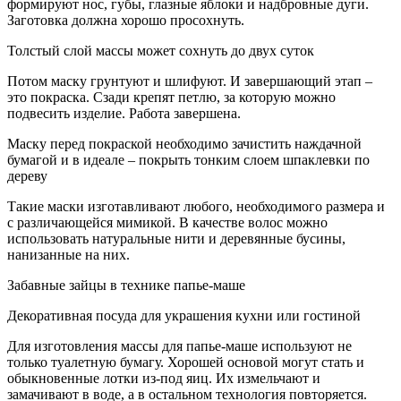
формируют нос, губы, глазные яблоки и надбровные дуги.
Заготовка должна хорошо просохнуть.
Толстый слой массы может сохнуть до двух суток
Потом маску грунтуют и шлифуют. И завершающий этап –
это покраска. Сзади крепят петлю, за которую можно
подвесить изделие. Работа завершена.
Маску перед покраской необходимо зачистить наждачной
бумагой и в идеале – покрыть тонким слоем шпаклевки по
дереву
Такие маски изготавливают любого, необходимого размера и
с различающейся мимикой. В качестве волос можно
использовать натуральные нити и деревянные бусины,
нанизанные на них.
Забавные зайцы в технике папье-маше
Декоративная посуда для украшения кухни или гостиной
Для изготовления массы для папье-маше используют не
только туалетную бумагу. Хорошей основой могут стать и
обыкновенные лотки из-под яиц. Их измельчают и
замачивают в воде, а в остальном технология повторяется.