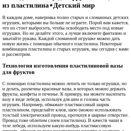
из пластилина⋆Детский мир
В каждом доме, наверняка полно старых и сломанных детских
игрушек, которыми вы больше не играете. Порой вам кажется,
что их стоит выбросить, чтобы освободить место под новые
игрушки. Но не делайте этого, а лучше включите фантазию и
закатайте рукава. Каждой сломанной игрушке можно дать
новую жизнь с помощью обычного пластилина. Некоторые
комбинации пластилина и старых игрушек, мы сегодня с вами
и рассмотрим.
Технология изготовления пластилиновой вазы
для фруктов
С помощью пластилина можно лепить не только игрушки, но
и делать, различны красивые вазы, в которых можно держать
фрукты, конфеты и печенье. К примеру, вы можете вылепить
вазу в виде лебедя, используя для шеи и головы часть
игрушек. Например, обмажьте пластмассовый шарик
пластилином, приделайте клюв, шею (можно использовать
толстый электрический провод, проткнув в шарике отверстие.
Провод тоже облепим слоем пластилина). В качеств чаши в
теле лебедя, используем какую-нибудь пластмассовую
емкость, обмазав ее тоже пластилином изнутри и снаружи, а