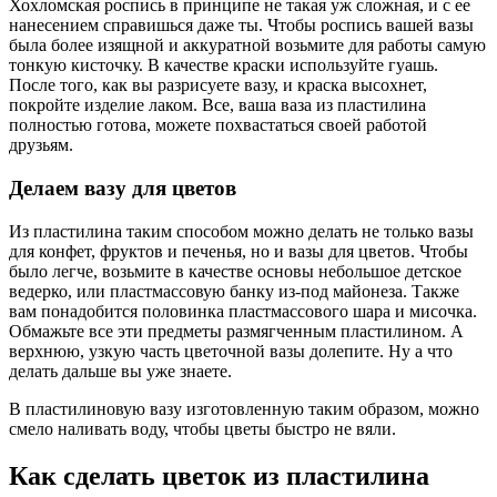
Хохломская роспись в принципе не такая уж сложная, и с ее
нанесением справишься даже ты. Чтобы роспись вашей вазы
была более изящной и аккуратной возьмите для работы самую
тонкую кисточку. В качестве краски используйте гуашь.
После того, как вы разрисуете вазу, и краска высохнет,
покройте изделие лаком. Все, ваша ваза из пластилина
полностью готова, можете похвастаться своей работой
друзьям.
Делаем вазу для цветов
Из пластилина таким способом можно делать не только вазы
для конфет, фруктов и печенья, но и вазы для цветов. Чтобы
было легче, возьмите в качестве основы небольшое детское
ведерко, или пластмассовую банку из-под майонеза. Также
вам понадобится половинка пластмассового шара и мисочка.
Обмажьте все эти предметы размягченным пластилином. А
верхнюю, узкую часть цветочной вазы долепите. Ну а что
делать дальше вы уже знаете.
В пластилиновую вазу изготовленную таким образом, можно
смело наливать воду, чтобы цветы быстро не вяли.
Как сделать цветок из пластилина