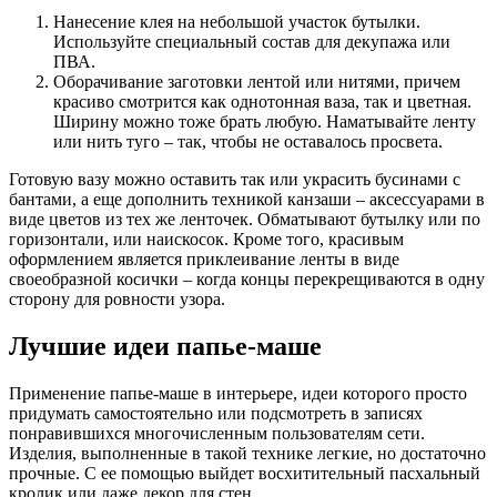
Нанесение клея на небольшой участок бутылки.
Используйте специальный состав для декупажа или
ПВА.
Оборачивание заготовки лентой или нитями, причем
красиво смотрится как однотонная ваза, так и цветная.
Ширину можно тоже брать любую. Наматывайте ленту
или нить туго – так, чтобы не оставалось просвета.
Готовую вазу можно оставить так или украсить бусинами с
бантами, а еще дополнить техникой канзаши – аксессуарами в
виде цветов из тех же ленточек. Обматывают бутылку или по
горизонтали, или наискосок. Кроме того, красивым
оформлением является приклеивание ленты в виде
своеобразной косички – когда концы перекрещиваются в одну
сторону для ровности узора.
Лучшие идеи папье-маше
Применение папье-маше в интерьере, идеи которого просто
придумать самостоятельно или подсмотреть в записях
понравившихся многочисленным пользователям сети.
Изделия, выполненные в такой технике легкие, но достаточно
прочные. С ее помощью выйдет восхитительный пасхальный
кролик или даже декор для стен.