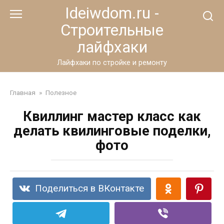
Перейти
Ideiwdom.ru -
к
Строительные
контенту
лайфхаки
Лайфхаки по стройке и ремонту
Главная
»
Полезное
Квиллинг мастер класс как
делать квилинговые поделки,
фото
Поделиться в ВКонтакте