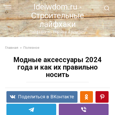
Перейти
Ideiwdom.ru -
к
Строительные
контенту
лайфхаки
Лайфхаки по стройке и ремонту
Главная
»
Полезное
Модные аксессуары 2024
года и как их правильно
носить
Поделиться в ВКонтакте