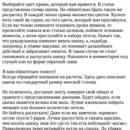
Выбирайте цвет пряжи, который вам нравится. В статье
представлены схемы шапок. Не обязательно брать такую же
расцветку. В каждой линии пряжи множество цветов. Купите
нить такой же серии, но того цвета, который вам приглянулся.
Если вы только начинаете осваивать уроки вязания, то
прочитайте сначала всю статью целиком, поймите основные
моменты, а затем приступайте к набору петель. Бывает так,
что рукодельница начинает вязать шапку, а, подойдя,
например, к убавке макушке, не понимает дальнейших
действий и забрасывает начатое. В таком случае не стоит
паниковать и распускать шапку. Напишите в комментарии под
статьей или по форме обратной связи
Я вам обязательно помогу!
Всегда обращайте внимание на расчеты. Здесь дано описание
шапок на стандартный размер женской головы
Не поленитесь, достаньте ленту, измерьте свой обхват и
сравните с представленными данными. Будет обидно, если
шапка окажется велика или мала. Лучше изначально набрать
меньшее или большее количество петель.
Не бойтесь распускать! Даже если вы заметили «кривую»
петлю спустя 5 рядов. Лучше распустить и связать красиво,
чем носить шапку, зная что где-то там есть небольшой «косяк».
Периодически пересчитывайте петли на спицах. До убавки