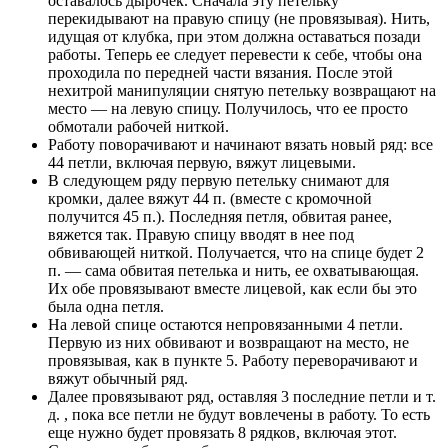
оставалось дырочек. Сначала эту петельку
перекидывают на правую спицу (не провязывая). Нить,
идущая от клубка, при этом должна оставаться позади
работы. Теперь ее следует перевести к себе, чтобы она
проходила по передней части вязания. После этой
нехитрой манипуляции снятую петельку возвращают на
место — на левую спицу. Получилось, что ее просто
обмотали рабочей ниткой.
Работу поворачивают и начинают вязать новый ряд: все
44 петли, включая первую, вяжут лицевыми.
В следующем ряду первую петельку снимают для
кромки, далее вяжут 44 п. (вместе с кромочной
получится 45 п.). Последняя петля, обвитая ранее,
вяжется так. Правую спицу вводят в нее под
обвивающей ниткой. Получается, что на спице будет 2
п. — сама обвитая петелька и нить, ее охватывающая.
Их обе провязывают вместе лицевой, как если бы это
была одна петля.
На левой спице остаются непровязанными 4 петли.
Первую из них обвивают и возвращают на место, не
провязывая, как в пункте 5. Работу переворачивают и
вяжут обычный ряд.
Далее провязывают ряд, оставляя 3 последние петли и т.
д. , пока все петли не будут вовлечены в работу. То есть
еще нужно будет провязать 8 рядков, включая этот.