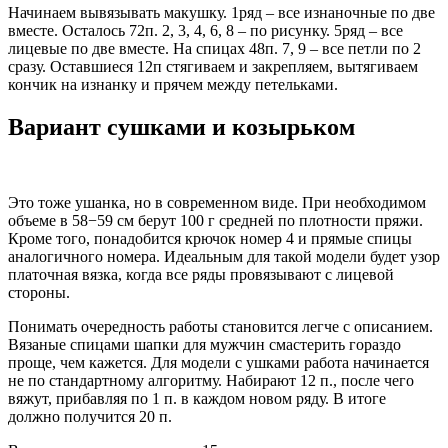
Начинаем вывязывать макушку. 1ряд – все изнаночные по две
вместе. Осталось 72п. 2, 3, 4, 6, 8 – по рисунку. 5ряд – все
лицевые по две вместе. На спицах 48п. 7, 9 – все петли по 2
сразу. Оставшиеся 12п стягиваем и закрепляем, вытягиваем
кончик на изнанку и прячем между петельками.
Вариант сушками и козырьком
Это тоже ушанка, но в современном виде. При необходимом
объеме в 58−59 см берут 100 г средней по плотности пряжи.
Кроме того, понадобится крючок номер 4 и прямые спицы
аналогичного номера. Идеальным для такой модели будет узор
платочная вязка, когда все ряды провязывают с лицевой
стороны.
Понимать очередность работы становится легче с описанием.
Вязаные спицами шапки для мужчин смастерить гораздо
проще, чем кажется. Для модели с ушками работа начинается
не по стандартному алгоритму. Набирают 12 п., после чего
вяжут, прибавляя по 1 п. в каждом новом ряду. В итоге
должно получится 20 п.