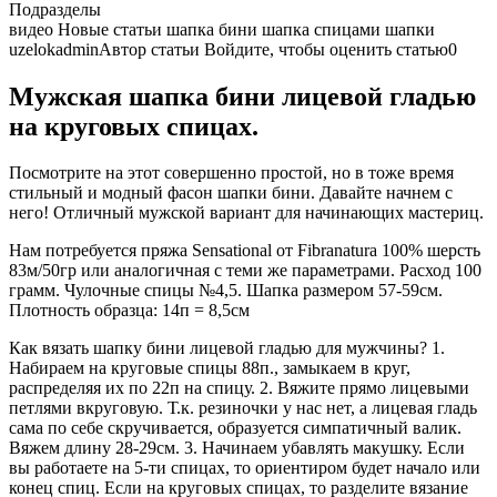
Подразделы
видео Новые статьи шапка бини шапка спицами шапки
uzelokadminАвтор статьи Войдите, чтобы оценить статью0
Мужская шапка бини лицевой гладью
на круговых спицах.
Посмотрите на этот совершенно простой, но в тоже время
стильный и модный фасон шапки бини. Давайте начнем с
него! Отличный мужской вариант для начинающих мастериц.
Нам потребуется пряжа Sensational от Fibranatura 100% шерсть
83м/50гр или аналогичная с теми же параметрами. Расход 100
грамм. Чулочные спицы №4,5. Шапка размером 57-59см.
Плотность образца: 14п = 8,5см
Как вязать шапку бини лицевой гладью для мужчины? 1.
Набираем на круговые спицы 88п., замыкаем в круг,
распределяя их по 22п на спицу. 2. Вяжите прямо лицевыми
петлями вкруговую. Т.к. резиночки у нас нет, а лицевая гладь
сама по себе скручивается, образуется симпатичный валик.
Вяжем длину 28-29см. 3. Начинаем убавлять макушку. Если
вы работаете на 5-ти спицах, то ориентиром будет начало или
конец спиц. Если на круговых спицах, то разделите вязание