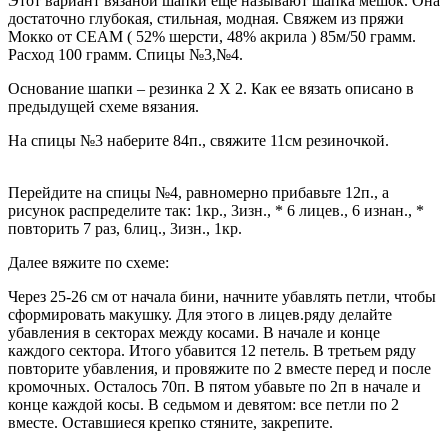
Этот вариант вязаной шапки еще называют шапка мешок. Она
достаточно глубокая, стильная, модная. Свяжем из пряжи
Мокко от CEAM ( 52% шерсти, 48% акрила ) 85м/50 грамм.
Расход 100 грамм. Спицы №3,№4.
Основание шапки – резинка 2 Х 2. Как ее вязать описано в
предыдущей схеме вязания.
На спицы №3 наберите 84п., свяжите 11см резиночкой.
Перейдите на спицы №4, равномерно прибавьте 12п., а
рисунок распределите так: 1кр., 3изн., * 6 лицев., 6 изнан., *
повторить 7 раз, 6лиц., 3изн., 1кр.
Далее вяжите по схеме:
Через 25-26 см от начала бини, начните убавлять петли, чтобы
сформировать макушку. Для этого в лицев.ряду делайте
убавления в секторах между косами. В начале и конце
каждого сектора. Итого убавится 12 петель. В третьем ряду
повторите убавления, и провяжите по 2 вместе перед и после
кромочных. Осталось 70п. В пятом убавьте по 2п в начале и
конце каждой косы. В седьмом и девятом: все петли по 2
вместе. Оставшиеся крепко стяните, закрепите.