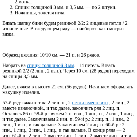
2 мотка.
Спицы толщиной 3 мм. и 3,5 мм. — по 2 штуки.
Ножницы, толстая игла.
Вязать шапку бини будем резинкой 2/2: 2 лицевые петли / 2
изнаночные. В следующем ряду — наоборот: как смотрит
вязка.
Образец вязания: 10/10 см. — 21 п. и 26 рядов.
Набрать на
спицы толщиной 3 мм
. 114 петель. Вязать
резинкой 2/2 (2 лиц., 2 изн.). Через 10 см. (28 рядов) переходим
на спицы 3,5 мм.
Далее, вяжем в высоту 21 см. (56 рядов). Начинаем оформлять
макушку изделия.
57-й ряд: вяжите так: 2 лиц. п., 2
петли вместе изн
., 2 лиц., 2
вместе изнаночной., и так далее, закончить ряд 2 лиц. п.
Осталось 86 п. 58-й р.: вяжем 2 п. изн., 1 лиц. п., 2 изн., 1 лиц.,
и так далее. Заканчиваем 2 изн. п. 59-й р.: 2 лиц. п., 1 изн., 2
лиц., 1 изн., и так дальше. Заканчиваем 2 лиц. п. 60-й р.: 2
изн., 1 лиц., 2 изн., 1 лиц., и так дальше. В конце ряда — 2
изн. 61-й р.: 2 лиц., 2 вместе лиц., 1 лиц., 2 вместе лиц., и т. д.,