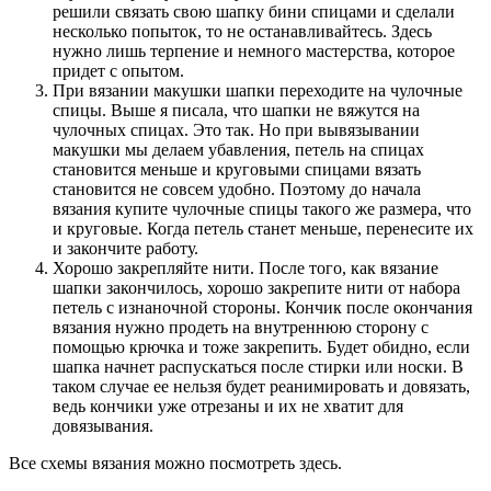
решили связать свою шапку бини спицами и сделали
несколько попыток, то не останавливайтесь. Здесь
нужно лишь терпение и немного мастерства, которое
придет с опытом.
При вязании макушки шапки переходите на чулочные
спицы. Выше я писала, что шапки не вяжутся на
чулочных спицах. Это так. Но при вывязывании
макушки мы делаем убавления, петель на спицах
становится меньше и круговыми спицами вязать
становится не совсем удобно. Поэтому до начала
вязания купите чулочные спицы такого же размера, что
и круговые. Когда петель станет меньше, перенесите их
и закончите работу.
Хорошо закрепляйте нити. После того, как вязание
шапки закончилось, хорошо закрепите нити от набора
петель с изнаночной стороны. Кончик после окончания
вязания нужно продеть на внутреннюю сторону с
помощью крючка и тоже закрепить. Будет обидно, если
шапка начнет распускаться после стирки или носки. В
таком случае ее нельзя будет реанимировать и довязать,
ведь кончики уже отрезаны и их не хватит для
довязывания.
Все схемы вязания можно посмотреть здесь.