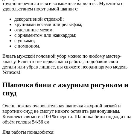
трудно перечислить все возможные варианты. Мужчины с
удовольствием носят зимой шапки с:
декоративной отделкой;
крупными косами или рельефом;
отделанные мехом;
с орнаментом или жаккардом;
с ушками;
с помпоном.
Вязать мужской головной убор можно по любому мастер-
классу. Если это не первая ваша работа, то добавив свои
детали или убрав лишнее, вы свяжете неординарную модель.
Успехов!
Шапочка бини с ажурным рисунком и
снуд
Очень нежная очаровательная шапочка ажурной вязкой и
воротник-снуд не смогут никого оставить равнодушным.
Комплект связан из 100 % шерсти. Шапочка бини подходит на
объём головы 54-56 см.
Для работы понадобится: