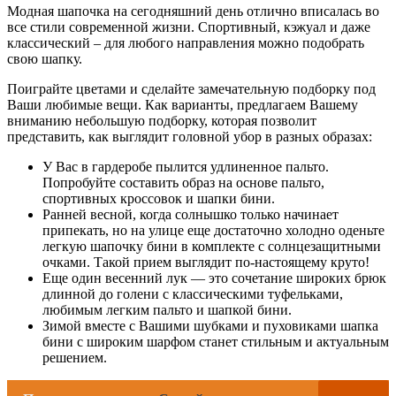
Модная шапочка на сегодняшний день отлично вписалась во
все стили современной жизни. Спортивный, кэжуал и даже
классический – для любого направления можно подобрать
свою шапку.
Поиграйте цветами и сделайте замечательную подборку под
Ваши любимые вещи. Как варианты, предлагаем Вашему
вниманию небольшую подборку, которая позволит
представить, как выглядит головной убор в разных образах:
У Вас в гардеробе пылится удлиненное пальто.
Попробуйте составить образ на основе пальто,
спортивных кроссовок и шапки бини.
Ранней весной, когда солнышко только начинает
припекать, но на улице еще достаточно холодно оденьте
легкую шапочку бини в комплекте с солнцезащитными
очками. Такой прием выглядит по-настоящему круто!
Еще один весенний лук — это сочетание широких брюк
длинной до голени с классическими туфельками,
любимым легким пальто и шапкой бини.
Зимой вместе с Вашими шубками и пуховиками шапка
бини с широким шарфом станет стильным и актуальным
решением.