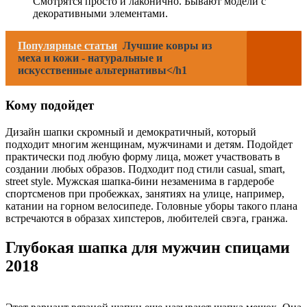
Смотрятся просто и лаконично. Бывают модели с
декоративными элементами.
Популярные статьи
Лучшие ковры из
меха и кожи - натуральные и
искусственные альтернативы</h1
Кому подойдет
Дизайн шапки скромный и демократичный, который
подходит многим женщинам, мужчинами и детям. Подойдет
практически под любую форму лица, может участвовать в
создании любых образов. Подходит под стили casual, smart,
street style. Мужская шапка-бини незаменима в гардеробе
спортсменов при пробежках, занятиях на улице, например,
катании на горном велосипеде. Головные уборы такого плана
встречаются в образах хипстеров, любителей свэга, гранжа.
Глубокая шапка для мужчин спицами
2018