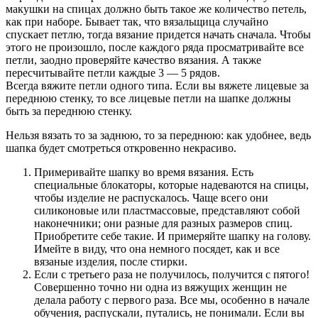
макушки на спицах должно быть такое же количество петель,
как при наборе. Бывает так, что вязальщица случайно
спускает петлю, тогда вязание придется начать сначала. Чтобы
этого не произошло, после каждого ряда просматривайте все
петли, заодно проверяйте качество вязания. А также
пересчитывайте петли каждые 3 — 5 рядов.
Всегда вяжите петли одного типа. Если вы вяжете лицевые за
переднюю стенку, то все лицевые петли на шапке должны
быть за переднюю стенку.
Нельзя вязать то за заднюю, то за переднюю: как удобнее, ведь
шапка будет смотреться откровенно некрасиво.
Примеривайте шапку во время вязания. Есть
специальные блокаторы, которые надеваются на спицы,
чтобы изделие не распускалось. Чаще всего они
силиконовые или пластмассовые, представляют собой
наконечники; они разные для разных размеров спиц.
Приобретите себе такие. И примеряйте шапку на голову.
Имейте в виду, что она немного посядет, как и все
вязаные изделия, после стирки.
Если с третьего раза не получилось, получится с пятого!
Совершенно точно ни одна из вяжущих женщин не
делала работу с первого раза. Все мы, особенно в начале
обучения, распускали, путались, не понимали. Если вы