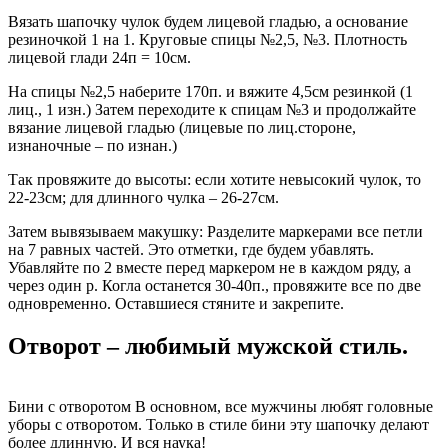
Вязать шапочку чулок будем лицевой гладью, а основание
резиночкой 1 на 1. Круговые спицы №2,5, №3. Плотность
лицевой глади 24п = 10см.
На спицы №2,5 наберите 170п. и вяжите 4,5см резинкой (1
лиц., 1 изн.) Затем переходите к спицам №3 и продолжайте
вязание лицевой гладью (лицевые по лиц.стороне,
изнаночные – по изнан.)
Так провяжите до высоты: если хотите невысокий чулок, то
22-23см; для длинного чулка – 26-27см.
Затем вывязываем макушку: Разделите маркерами все петли
на 7 равных частей. Это отметки, где будем убавлять.
Убавляйте по 2 вместе перед маркером не в каждом ряду, а
через один р. Когла останется 30-40п., провяжите все по две
одновременно. Оставшиеся стяните и закрепите.
Отворот – любимый мужской стиль.
Бини с отворотом В основном, все мужчины любят головные
уборы с отворотом. Только в стиле бини эту шапочку делают
более длинную. И вся наука!