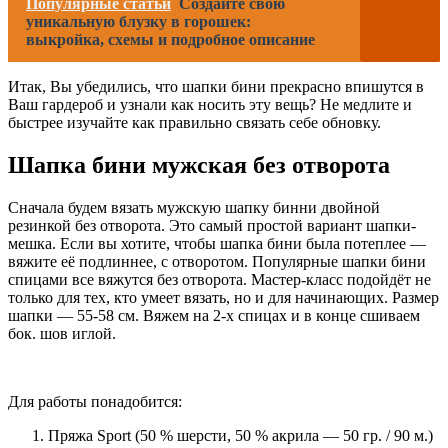
Популярные статьи
Создайте свою
уникальную блузку в горошек:
выкройка, схемы и подробное описание
Итак, Вы убедились, что шапки бини прекрасно впишутся в
Ваш гардероб и узнали как носить эту вещь? Не медлите и
быстрее изучайте как правильно связать себе обновку.
Шапка бини мужская без отворота
Сначала будем вязать мужскую шапку бинни двойной
резинкой без отворота. Это самый простой вариант шапки-
мешка. Если вы хотите, чтобы шапка бини была потеплее —
вяжите её подлиннее, с отворотом. Популярные шапки бини
спицами все вяжутся без отворота. Мастер-класс подойдёт не
только для тех, кто умеет вязать, но и для начинающих. Размер
шапки — 55-58 см. Вяжем на 2-х спицах и в конце сшиваем
бок. шов иглой.
Для работы понадобится:
Пряжа Sport (50 % шерсти, 50 % акрила — 50 гр. / 90 м.)