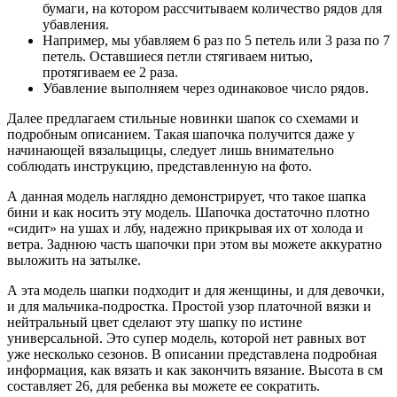
бумаги, на котором рассчитываем количество рядов для
убавления.
Например, мы убавляем 6 раз по 5 петель или 3 раза по 7
петель. Оставшиеся петли стягиваем нитью,
протягиваем ее 2 раза.
Убавление выполняем через одинаковое число рядов.
Далее предлагаем стильные новинки шапок со схемами и
подробным описанием. Такая шапочка получится даже у
начинающей вязальщицы, следует лишь внимательно
соблюдать инструкцию, представленную на фото.
А данная модель наглядно демонстрирует, что такое шапка
бини и как носить эту модель. Шапочка достаточно плотно
«сидит» на ушах и лбу, надежно прикрывая их от холода и
ветра. Заднюю часть шапочки при этом вы можете аккуратно
выложить на затылке.
А эта модель шапки подходит и для женщины, и для девочки,
и для мальчика-подростка. Простой узор платочной вязки и
нейтральный цвет сделают эту шапку по истине
универсальной. Это супер модель, которой нет равных вот
уже несколько сезонов. В описании представлена подробная
информация, как вязать и как закончить вязание. Высота в см
составляет 26, для ребенка вы можете ее сократить.