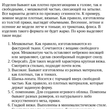
Изделия бывают как плотно прилегающими к голове, так и
свободными, с мешковатой частью, свисающей на затылке.
Все варианты делятся по признаку сезонности. К примеру,
зимние модели плотные, вязаные. Как правило, изготовлены
из толстой пряжи, выглядят объемными. Весенние, летние и
осенние же модели легче и тоньше, из трикотажа, флиса. В
изделиях такого формата не будет жарко. По крою выделяют
такие виды:
Мешковатые. Как правило, изготавливаются из
фактурной ткани. Сочетаются с вещами свободного
кроя. Мешковатую часть оставляют небрежно висящей
или заправляют, сделав своеобразный подворот снизу.
Оверсайз. Для таких моделей характерна крупная вязка.
Смотрятся стильно, подходят почти всем.
Высокие. Бывают изготовлены из разных материалов,
как плотных, так и тонких.
Шапка-лопата. Носится с торчащей вверх свободной
частью. Как правило, из плотных материалов, которые
держат заданную форму.
С помпонами. Для создания игривого облика. Помпоны
бывают разных размеров, из натурального либо
искусственного меха, пряжи.
Гладкой вязки. Выполнены в минималистическом стиле.