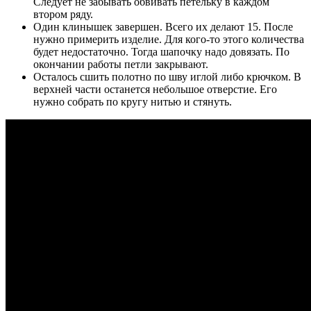
Следует не забывать обвивать петельку в каждом
втором ряду.
Один клинышек завершен. Всего их делают 15. После
нужно примерить изделие. Для кого-то этого количества
будет недостаточно. Тогда шапочку надо довязать. По
окончании работы петли закрывают.
Осталось сшить полотно по шву иглой либо крючком. В
верхней части останется небольшое отверстие. Его
нужно собрать по кругу нитью и стянуть.