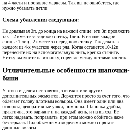
на 4 части и поставьте маркеры. Так вы не ошибетесь, где
нужно убавлять петли.
Схема убавления следующая:
Не довязывая 3п. до конца на каждой спице: эти 3п провяжите
так – 2 вместе за заднюю стенку, 1лиц. В начале каждой
спицы: 1 лиц., 2 вместе за переднюю стенку. Так делать в
каждом из 4-х участков через ряд. Когда останется 10-12п,
перенесите их на вспомогательную нить, крепко стяните.
Нитку вытяните на изнанку, спрячьте между петлями кончик.
Отличительные особенности шапочки-
бини
У этого изделия нет завязок, застежек или других
дополнительных элементов. Держится просто за счет того, что
облегает голову плотным кольцом. Она имеет один или два
отворота, декоративные ушки, помпоны. Шапочка удобна,
практична, это вариант и на каждый день, и на выход. Ее
легко надевать, поправлять, при этом можно обойтись даже
без зеркала. Под объемными моделями можно спрятать
длинные волосы.