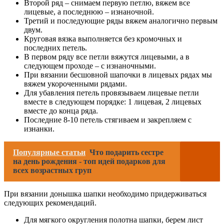
Второй ряд – снимаем первую петлю, вяжем все
лицевые, а последнюю – изнаночной.
Третий и последующие ряды вяжем аналогично первым
двум.
Круговая вязка выполняется без кромочных и
последних петель.
В первом ряду все петли вяжутся лицевыми, а в
следующем проходе – с изнаночными.
При вязании бесшовной шапочки в лицевых рядах мы
вяжем укороченными рядами.
Для убавления петель провязываем лицевые петли
вместе в следующем порядке: 1 лицевая, 2 лицевых
вместе до конца ряда.
Последние 8-10 петель стягиваем и закрепляем с
изнанки.
Популярные статьи
Что подарить сестре
на день рождения - топ идей подарков для
всех возрастных груп
При вязании донышка шапки необходимо придерживаться
следующих рекомендаций.
Для мягкого округления полотна шапки, берем лист