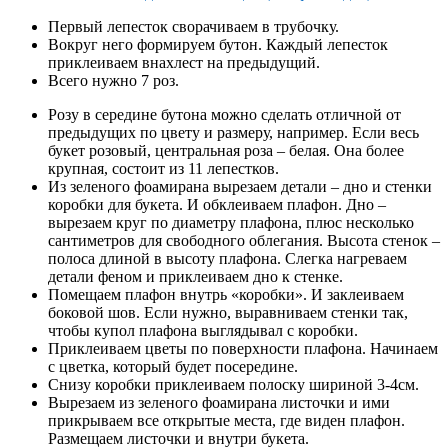
Первый лепесток сворачиваем в трубочку.
Вокруг него формируем бутон. Каждый лепесток
приклеиваем внахлест на предыдущий.
Всего нужно 7 роз.
Розу в середине бутона можно сделать отличной от
предыдущих по цвету и размеру, например. Если весь
букет розовый, центральная роза – белая. Она более
крупная, состоит из 11 лепестков.
Из зеленого фоамирана вырезаем детали – дно и стенки
коробки для букета. И обклеиваем плафон. Дно –
вырезаем круг по диаметру плафона, плюс несколько
сантиметров для свободного облегания. Высота стенок –
полоса длиной в высоту плафона. Слегка нагреваем
детали феном и приклеиваем дно к стенке.
Помещаем плафон внутрь «коробки». И заклеиваем
боковой шов. Если нужно, выравниваем стенки так,
чтобы купол плафона выглядывал с коробки.
Приклеиваем цветы по поверхности плафона. Начинаем
с цветка, который будет посередине.
Снизу коробки приклеиваем полоску шириной 3-4см.
Вырезаем из зеленого фоамирана листочки и ими
прикрываем все открытые места, где виден плафон.
Размещаем листочки и внутри букета.