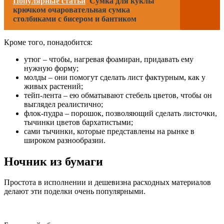
Популярные статьи
Cумка для куклы
крючком очаровательная сумка
столбиками с бисером и бантиком
Кроме того, понадобится:
утюг – чтобы, нагревая фоамиран, придавать ему
нужную форму;
молды – они помогут сделать лист фактурным, как у
живых растений;
тейп-лента – ею обматывают стебель цветов, чтобы он
выглядел реалистично;
флок-пудра – порошок, позволяющий сделать листочки,
тычинки цветов бархатистыми;
сами тычинки, которые представлены на рынке в
широком разнообразии.
Ночник из бумаги
Простота в исполнении и дешевизна расходных материалов
делают эти поделки очень популярными.