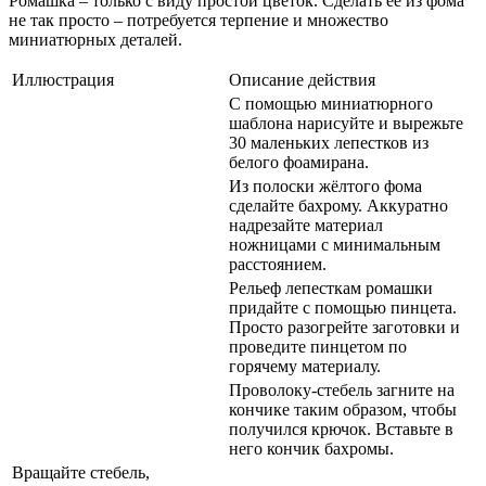
Ромашка – только с виду простой цветок. Сделать её из фома
не так просто – потребуется терпение и множество
миниатюрных деталей.
Иллюстрация
Описание действия
С помощью миниатюрного
шаблона нарисуйте и вырежьте
30 маленьких лепестков из
белого фоамирана.
Из полоски жёлтого фома
сделайте бахрому. Аккуратно
надрезайте материал
ножницами с минимальным
расстоянием.
Рельеф лепесткам ромашки
придайте с помощью пинцета.
Просто разогрейте заготовки и
проведите пинцетом по
горячему материалу.
Проволоку-стебель загните на
кончике таким образом, чтобы
получился крючок. Вставьте в
него кончик бахромы.
Вращайте стебель,