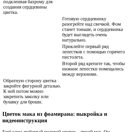
подклеивая бахрому для
создания сердцевины
цветка.
Готовую сердцевинку
разогрейте над свечкой. Фом
станет тоньше, и сердцевинка
будет выглядеть очень
натурально.
Приклейте первый ряд
лепестков с помощью горячего
пистолета.
Второй ряд крепите так, чтобы
нижние лепестки помещались
между верхними.
Обратную сторону цветка
закройте фигурной деталью.
К ней потом можно
закрепить заколку или
булавку для броши.
Цветок мака из фоамирана: выкройка и
видеоинструкция
Ещё один любимый полевой цветок – яркий мак. Он