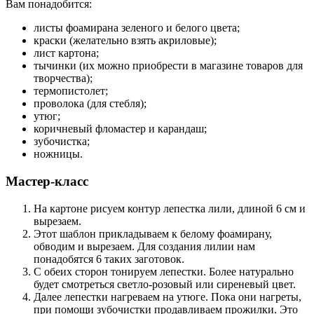
Вам понадобится:
листы фоамирана зеленого и белого цвета;
краски (желательно взять акриловые);
лист картона;
тычинки (их можно приобрести в магазине товаров для
творчества);
термопистолет;
проволока (для стебля);
утюг;
коричневый фломастер и карандаш;
зубочистка;
ножницы.
Мастер-класс
На картоне рисуем контур лепестка лили, длиной 6 см и
вырезаем.
Этот шаблон прикладываем к белому фоамирану,
обводим и вырезаем. Для создания лилии нам
понадобятся 6 таких заготовок.
С обеих сторон тонируем лепестки. Более натурально
будет смотреться светло-розовый или сиреневый цвет.
Далее лепестки нагреваем на утюге. Пока они нагреты,
при помощи зубочистки продавливаем прожилки. Это