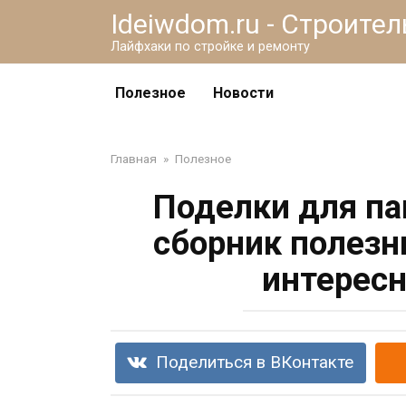
Перейти
Ideiwdom.ru - Строите
к
Лайфхаки по стройке и ремонту
контенту
Полезное
Новости
Главная
»
Полезное
Поделки для па
сборник полезн
интересн
Поделиться в ВКонтакте