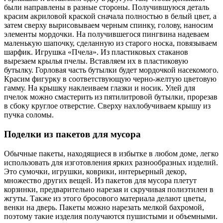
были направлены в разные стороны. Получившуюся деталь
красим акриловой краской сначала полностью в белый цвет, а
затем сверху вырисовываем черным спинку, голову, наносим
элементы мордочки. На получившегося пингвина надеваем
маленькую шапочку, сделанную из старого носка, повязываем
шарфик. Игрушка «Пчела». Из пластиковых стаканов
вырезаем крылья пчелы. Вставляем их в пластиковую
бутылку. Горловая часть бутылки будет мордочкой насекомого.
Красим фигурку в соответствующую черно-желтую цветовую
гамму. На крышку наклеиваем глазки и носик. Улей для
пчелок можно смастерить из пятилитровой бутылки, прорезав
в сбоку круглое отверстие. Сверху нахлобучиваем крышу из
пучка соломы.
Поделки из пакетов для мусора
Обычные пакеты, находящиеся в избытке в любом доме, легко
использовать для изготовления ярких разнообразных изделий.
Это сумочки, игрушки, коврики, интерьерный декор,
множество других вещей. Из пакетов для мусора плетут
корзинки, предварительно нарезая и скручивая полиэтилен в
жгуты. Также из этого бросового материала делают цветы,
венки на дверь. Пакеты можно нарезать мелкой бахромой,
поэтому такие изделия получаются пушистыми и объемными.