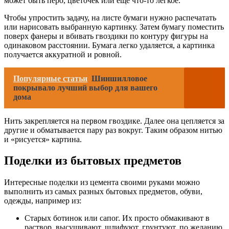
может быть перо, цветочек или еще что-то легкое.
Чтобы упростить задачу, на листе бумаги нужно распечатать
или нарисовать выбранную картинку. Затем бумагу поместить
поверх фанеры и вбивать гвоздики по контуру фигуры на
одинаковом расстоянии. Бумага легко удаляется, а картинка
получается аккуратной и ровной.
Популярные статьи
Шиншилловое
покрывало лучший выбор для вашего
дома
Нить закрепляется на первом гвоздике. Далее она цепляется за
другие и обматывается пару раз вокруг. Таким образом нитью
и «рисуется» картина.
Поделки из бытовых предметов
Интересные поделки из цемента своими руками можно
выполнить из самых разных бытовых предметов, обуви,
одежды, например из:
Старых ботинок или сапог. Их просто обмакивают в
раствор, высушивают, шлифуют, грунтуют, по желанию