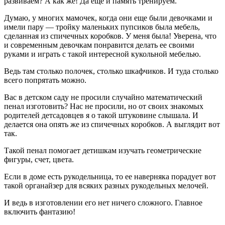
развиваем? А как же! Да еще и память тренируем.
Думаю, у многих мамочек, когда они еще были девочками и
имели пару — тройку маленьких пупсиков была мебель,
сделанная из спичечных коробков. У меня была! Уверена, что
и современным девочкам понравится делать ее своими
руками и играть с такой интересной кукольной мебелью.
Ведь там столько полочек, столько шкафчиков. И туда столько
всего попрятать можно.
Вас в детском саду не просили случайно математический
пенал изготовить? Нас не просили, но от своих знакомых
родителей детсадовцев я о такой штуковине слышала. И
делается она опять же из спичечных коробков. А выглядит вот
так.
Такой пенал помогает детишкам изучать геометрические
фигуры, счет, цвета.
Если в доме есть рукодельница, то ее наверняка порадует вот
такой органайзер для всяких разных рукодельных мелочей.
И ведь в изготовлении его нет ничего сложного. Главное
включить фантазию!