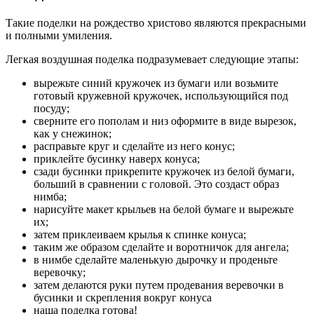
Такие поделки на рождество христово являются прекрасными
и полными умиления.
Легкая воздушная поделка подразумевает следующие этапы:
вырежьте синий кружочек из бумаги или возьмите
готовый кружевной кружочек, использующийся под
посуду;
сверните его пополам и низ оформите в виде вырезок,
как у снежинок;
расправьте круг и сделайте из него конус;
приклейте бусинку наверх конуса;
сзади бусинки прикрепите кружочек из белой бумаги,
больший в сравнении с головой. Это создаст образ
нимба;
нарисуйте макет крыльев на белой бумаге и вырежьте
их;
затем приклеиваем крылья к спинке конуса;
таким же образом сделайте и воротничок для ангела;
в нимбе сделайте маленькую дырочку и проденьте
веревочку;
затем делаются руки путем продевания веревочки в
бусинки и скрепления вокруг конуса
наша поделка готова!