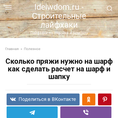
Перейти
Ideiwdom.ru -
к
Строительные
контенту
лайфхаки
Лайфхаки по стройке и ремонту
Главная
»
Полезное
Сколько пряжи нужно на шарф
как сделать расчет на шарф и
шапку
Поделиться в ВКонтакте