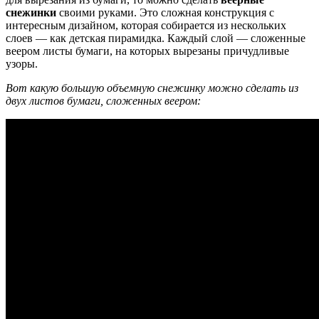
снежинки
своими руками. Это сложная конструкция с
интересным дизайном, которая собирается из нескольких
слоев — как детская пирамидка. Каждый слой — сложенные
веером листы бумаги, на которых вырезаны причудливые
узоры.
Вот какую большую объемную снежинку можно сделать из
двух листов бумаги, сложенных веером: