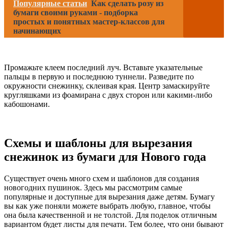
Популярные статьи
Как сделать розу из
бумаги своими руками - подборка
простых и понятных мастер-классов для
начинающих
Промажьте клеем последний луч. Вставьте указательные
пальцы в первую и последнюю туннели. Разведите по
окружности снежинку, склеивая края. Центр замаскируйте
кругляшками из фоамирана с двух сторон или какими-либо
кабошонами.
Схемы и шаблоны для вырезания
снежинок из бумаги для Нового года
Существует очень много схем и шаблонов для создания
новогодних пушинок. Здесь мы рассмотрим самые
популярные и доступные для вырезания даже детям. Бумагу
вы как уже поняли можете выбрать любую, главное, чтобы
она была качественной и не толстой. Для поделок отличным
вариантом будет листы для печати. Тем более, что они бывают