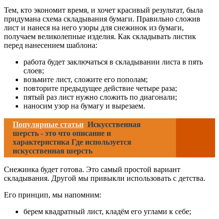
Тем, кто экономит время, и хочет красивый результат, была
придумана схема складывания бумаги. Правильно сложив
лист и нанеся на него узоры для снежинок из бумаги,
получаем великолепные изделия. Как складывать листик
перед нанесением шаблона:
работа будет заключаться в складывании листа в пять
слоев;
возьмите лист, сложите его пополам;
повторите предыдущее действие четыре раза;
пятый раз лист нужно сложить по диагонали;
наносим узор на бумагу и вырезаем.
Популярные статьи
Искусственная
шерсть - это что описание и
характеристика Где используется
искусственная шерсть
Снежинка будет готова. Это самый простой вариант
складывания. Другой мы привыкли использовать с детства.
Его принцип, мы напомним:
берем квадратный лист, кладём его углами к себе;