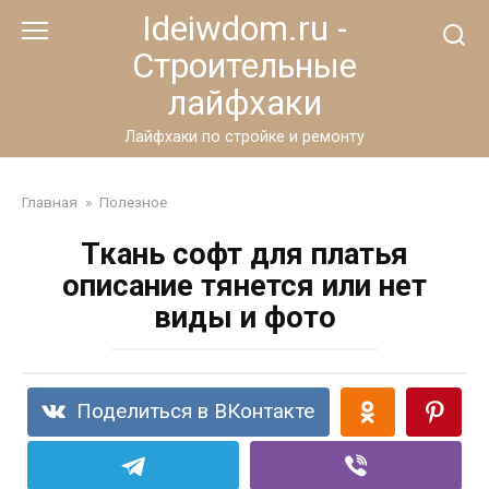
Перейти
Ideiwdom.ru -
к
Строительные
контенту
лайфхаки
Лайфхаки по стройке и ремонту
Главная
»
Полезное
Ткань софт для платья
описание тянется или нет
виды и фото
Поделиться в ВКонтакте