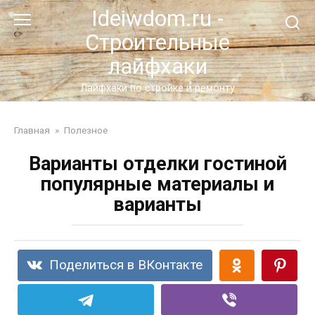
Перейти
Ideiwdom.ru -
к
Строительные
контенту
лайфхаки
Лайфхаки по стройке и ремонту
Главная
»
Полезное
Варианты отделки гостиной
популярные материалы и
варианты
Поделиться в ВКонтакте