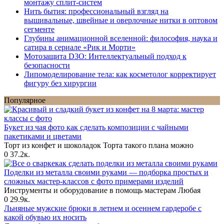
монтажу сплит-систем
Нить бытия: профессиональный взгляд на
вышивальные, швейные и оверлочные нитки в оптовом
сегменте
Глубины анимационной вселенной: философия, наука и
сатира в сериале «Рик и Морти»
Мотозащита D3O: Интеллектуальный подход к
безопасности
Липомоделирование тела: как косметолог корректирует
фигуру без хирургии
Популярное
Букет из чая фото как сделать композиции с чайными
пакетиками и цветами
Торт из конфет и шоколадок Торта такого плана можно
0
37.2к.
Поделки из металла своими руками — подборка простых и
сложных мастер-классов с фото примерами изделий
Инструменты и оборудование в помощь мастерам Любая
0
29.9к.
Льняные мужские брюки в летнем и осеннем гардеробе с
какой обувью их носить