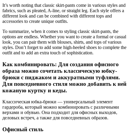
It’s worth noting that classic skirt-pants come in various styles and
fabrics, such as pleated, A-line, or straight leg. Each style offers a
different look and can be combined with different tops and
accessories to create unique outfits.
To summarize, when it comes to styling classic skirt-pants, the
options are endless. Whether you want to create a formal or casual
look, you can pair them with blouses, shirts, and tops of various
styles. Don’t forget to add some high-heeled shoes to complete the
outfit and to add an extra touch of sophistication.
Как комбинировать: Для создания офисного
образа можно сочетать классическую юбку-
брюки с пиджаком и аккуратными туфлями.
Для повседневного стиля можно добавить к ней
кожаную куртку и кеды.
Классическая юбка-брюки — универсальный элемент
гардероба, который можно комбинировать с различными
верхами и обувью. Она подходит для офисных выходов,
деловых встреч, а также для повседневных образов.
Офисный стиль