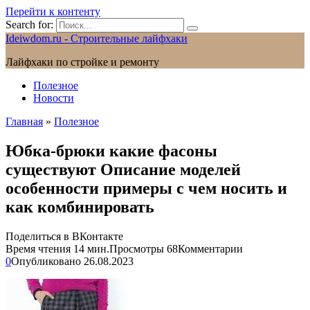
Перейти к контенту
Search for:
Ideiwdom.ru - Строительные лайфхаки
Лайфхаки по стройке и ремонту
Полезное
Новости
Главная
»
Полезное
Юбка-брюки какие фасоны
существуют Описание моделей
особенности примеры с чем носить и
как комбинировать
Поделиться в ВКонтакте
Время чтения
14 мин.
Просмотры
68
Комментарии
0
Опубликовано
26.08.2023