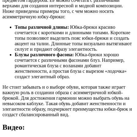
предметом гардероба. Ее можно сочетать с различными
верхами для создания интересной и модной композиции.
Ниже приведены примеры того, с чем можно носить
асимметричную юбку-брюки:
Топы различной длины:
Юбка-брюки красиво
сочетается с короткими и длинными топами. Короткие
топы позволяют выделить пояс юбки-брюки и создать
акцент на талии. Длинные топы визуально вытягивают
силуэт и придают образу элегантность.
Блузы различного фасона:
Юбка-брюки хорошо
сочетается с различными фасонами блуз. Например,
романтическая блуза с воланами добавит
женственности, а простая блуза с вырезом «лодочка»
создаст элегантный образ.
Не стоит забывать и о выборе обуви, которая также играет
важную роль в создании образа с асимметричной юбкой-
брюкой. Для достижения гармонии можно выбрать обувь на
невысоком каблуке. Такая обувь добавит женственности и
элегантности образу, подчеркнет преимущества юбки-брюк и
создаст сбалансированный вид.
Видео: