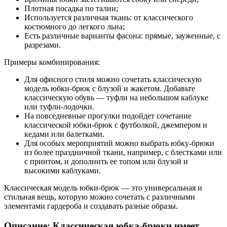
Плотная посадка по талии;
Используется различная ткань: от классического
костюмного до легкого льна;
Есть различные варианты фасона: прямые, зауженные, с
разрезами.
Примеры комбинирования:
Для офисного стиля можно сочетать классическую
модель юбки-брюк с блузой и жакетом. Добавьте
классическую обувь — туфли на небольшом каблуке
или туфли-лодочки.
На повседневные прогулки подойдет сочетание
классической юбки-брюк с футболкой, джемпером и
кедами или балетками.
Для особых мероприятий можно выбрать юбку-брюки
из более праздничной ткани, например, с блестками или
с принтом, и дополнить ее топом или блузой и
высокими каблуками.
Классическая модель юбки-брюк — это универсальная и
стильная вещь, которую можно сочетать с различными
элементами гардероба и создавать разные образы.
Описание: Классическая юбка-брюки имеет