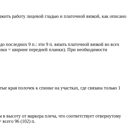
лжить работу лицевой гладью и платочной вязкой, как описано
о последних 9 п.: эти 9 п. вязать платочной вязкой во всех
ланки = ширине передней планки). При необходимости
е края полочек к спинке на участках, где связана только 1
 в высоту от маркера плеча, что соответствует отвернутому
всего 96 (102) п.