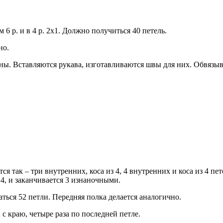
 6 р. и в 4 р. 2х1. Должно получиться 40 петель.
но.
ны. Вставляются рукава, изготавливаются швы для них. Обвязыва
я так – три внутренних, коса из 4, 4 внутренних и коса из 4 петел
 из 4, и заканчивается 3 изнаночными.
аться 52 петли. Передняя полка делается аналогично.
 с краю, четыре раза по последней петле.