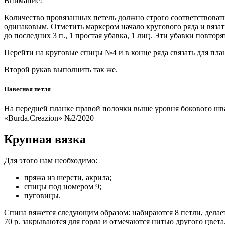
Внимание!
Количество провязанных петель должно строго соответствоват
одинаковым. Отметить маркером начало кругового ряда и вязать 
до последних 3 п., 1 простая убавка, 1 лиц. Эти убавки повторят
Перейти на круговые спицы №4 и в конце ряда связать для пла
Второй рукав выполнить так же.
Навесная петля
На передней планке правой полочки выше уровня бокового шва
«Burda.Creazion» №2/2020
Крупная вязка
Для этого нам необходимо:
пряжа из шерсти, акрила;
спицы под номером 9;
пуговицы.
Спина вяжется следующим образом: набираются 8 петли, делаетс
70 р. закрываются для горла и отмечаются нитью другого цвета