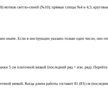
8) мотков светло-синей (№10); прямые спицы №4 и 4,5; круговы
азано иначе. Если в инструкции указано только одно число, оно от
ланки 5 см платочной вязкой (последний ряд = изн. ряд). Перей
аточной вязкой. Когда длина работы составит 81 (83) см (последни