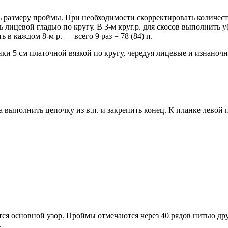
ь размеру проймы. При необходимости скорректировать количес
лицевой гладью по кругу. В 3-м круг.р. для скосов выполнить уб
ь в каждом 8-м р. — всего 9 раз = 78 (84) п.
нки 5 см платочной вязкой по кругу, чередуя лицевые и изнаноч
 выполнить цепочку из в.п. и закрепить конец. К планке лево
я основной узор. Проймы отмечаются через 40 рядов нитью друго
.