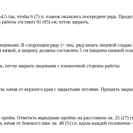
5 так, чтобы 6 (7) п. планок оказались посередине ряда. Продо
 работы составит 91 (95) см, петли закрыть.
лицевыми. В следующем ряду (= лиц. ряд) вязать лицевой гладью д
ной вязкой, в ширину должны составлять 5 см (ширина нижней п
к, петли закрыть лицевыми с изнаночной стороны работы.
, начав от верхнего края с закрытыми петлями. Пришить закрыты
 пройм. Отметить маркерами пройму на расстоянии ок. 25 (27) см
начав от бокового шва: ок. 48 (51) п. вдоль каждой половинки = 