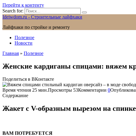
Перейти к контенту
Search for:
Ideiwdom.ru - Строительные лайфхаки
Лайфхаки по стройке и ремонту
Полезное
Новости
Главная
»
Полезное
Женские кардиганы спицами: вяжем к
Поделиться в ВКонтакте
Время чтения
25 мин.
Просмотры
53
Комментарии
0
Опубликова
Содержание
Жакет с V-образным вырезом на спинке
ВАМ ПОТРЕБУЕТСЯ