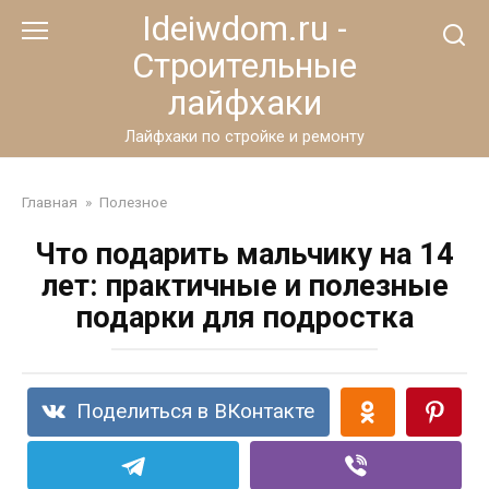
Перейти
Ideiwdom.ru -
к
Строительные
контенту
лайфхаки
Лайфхаки по стройке и ремонту
Главная
»
Полезное
Что подарить мальчику на 14
лет: практичные и полезные
подарки для подростка
Поделиться в ВКонтакте