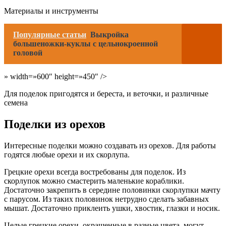
Материалы и инструменты
Популярные статьи
Выкройка
большеножки-куклы с цельнокроенной
головой
» width=»600″ height=»450″ />
Для поделок пригодятся и береста, и веточки, и различные
семена
Поделки из орехов
Интересные поделки можно создавать из орехов. Для работы
годятся любые орехи и их скорлупа.
Грецкие орехи всегда востребованы для поделок. Из
скорлупок можно смастерить маленькие кораблики.
Достаточно закрепить в середине половинки скорлупки мачту
с парусом. Из таких половинок нетрудно сделать забавных
мышат. Достаточно приклеить ушки, хвостик, глазки и носик.
Целые грецкие орехи, окрашенные в разные цвета, могут