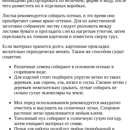
необходимо рассортировать по величине, форме и виду, после
чего разместить их в отдельных коробках.
Листья рекомендуется собирать осенью, в это время они
приобретают самые яркие оттенки. Для их качественной
заготовки собранную листву следует разложить между
листами бумаги и прогладить слегка нагретым утюгом, затем
переложить их тонким картоном и поместить сверху груз.
Если материал хранится долго, картонные прокладки
желательно периодически менять. Таким же способом сушат
соцветия.
Различные семена собирают в основном осенью в
созревшем виде.
Для изделий стоит подбирать упругие ветки из таких
деревьев, как сирень, ель, кизил и сосна. Свежие ветви с
деревьев нежелательно срывать, лучше собирать не
сильно сухие экземпляры на земле.
Мох перед использованием рекомендуется аккуратно
очистить и высушить на солнечных лучах. Споровое
растение легко приклеивается любым клеем.
Тополиный пух собирают в солнечную сухую погоду,
затем очищают материал от семян.
Перья для работы подойдут любые (воробьиный и