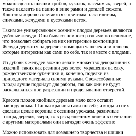
можно сделать шляпки грибов, куколок, насекомых, зверей, а
также наклеить на панно в виде рамки и деталей сюжета.
Каштаны хорошо сочетаются с цветным пластилином,
спичками, желудями и кусочками веток.
Таким же универсальным осенним плодом деревьев являются
дубовые желуди. Они бывают немного разными по величине,
что позволяет собирать из них интересные композиции.
Желуди держатся на дереве с помощью чашечек или плюсок,
которые интересны как сами по себе, так и вместе с плодами.
Из дубовых желудей можно делать множество декоративных
изделий, таких как резинки для волос, украшения на елку,
рождественские бубенчики и, конечно, поделки из
природного материала своими руками. Свежесобранные
плоды лучше подойдут для работы, так как они не будут
раскалываться при разрезании и проделывании отверстий.
Красота плодов хвойных деревьев мало кого оставит
равнодушным. Шишки красивы сами по себе, а когда из них
сделаны целые корзины с осенним урожаем, различные
птицы, деревья, звери, то в раскрашенном виде и в сочетании
с другими материалами они выглядят очень эффектно.
Можно использовать для домашнего творчества и шишки