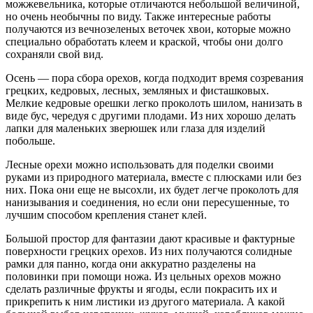
можжевельника, которые отличаются небольшой величиной,
но очень необычны по виду. Также интересные работы
получаются из вечнозеленых веточек хвои, которые можно
специально обработать клеем и краской, чтобы они долго
сохраняли свой вид.
Осень — пора сбора орехов, когда подходит время созревания
грецких, кедровых, лесных, земляных и фисташковых.
Мелкие кедровые орешки легко проколоть шилом, нанизать в
виде бус, чередуя с другими плодами. Из них хорошо делать
лапки для маленьких зверюшек или глаза для изделий
побольше.
Лесные орехи можно использовать для поделки своими
руками из природного материала, вместе с плюсками или без
них. Пока они еще не высохли, их будет легче проколоть для
нанизывания и соединения, но если они пересушенные, то
лучшим способом крепления станет клей.
Большой простор для фантазии дают красивые и фактурные
поверхности грецких орехов. Из них получаются солидные
рамки для панно, когда они аккуратно разделены на
половинки при помощи ножа. Из цельных орехов можно
сделать различные фрукты и ягоды, если покрасить их и
прикрепить к ним листики из другого материала. А какой