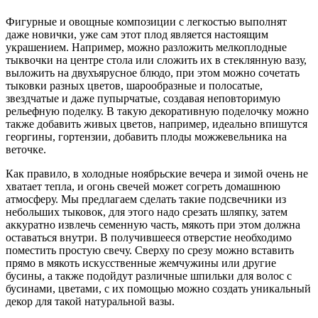
Фигурные и овощные композиции с легкостью выполнят
даже новички, уже сам этот плод является настоящим
украшением. Например, можно разложить мелкоплодные
тыквочки на центре стола или сложить их в стеклянную вазу,
выложить на двухъярусное блюдо, при этом можно сочетать
тыковки разных цветов, шарообразные и полосатые,
звездчатые и даже пупырчатые, создавая неповторимую
рельефную поделку. В такую декоративную поделочку можно
также добавить живых цветов, например, идеально впишутся
георгины, гортензии, добавить плоды можжевельника на
веточке.
Как правило, в холодные ноябрьские вечера и зимой очень не
хватает тепла, и огонь свечей может согреть домашнюю
атмосферу. Мы предлагаем сделать такие подсвечники из
небольших тыковок, для этого надо срезать шляпку, затем
аккуратно извлечь семенную часть, мякоть при этом должна
оставаться внутри. В получившееся отверстие необходимо
поместить простую свечу. Сверху по срезу можно вставить
прямо в мякоть искусственные жемчужины или другие
бусины, а также подойдут различные шпильки для волос с
бусинами, цветами, с их помощью можно создать уникальный
декор для такой натуральной вазы.