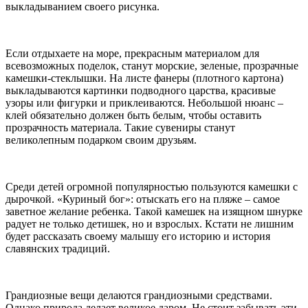
выкладыванием своего рисунка.
Если отдыхаете на море, прекрасным материалом для
всевозможных поделок, станут морские, зеленые, прозрачные
камешки-стеклышки. На листе фанеры (плотного картона)
выкладываются картинки подводного царства, красивые
узоры или фигурки и приклеиваются. Небольшой нюанс –
клей обязательно должен быть белым, чтобы оставить
прозрачность материала. Такие сувениры станут
великолепным подарком своим друзьям.
Среди детей огромной популярностью пользуются камешки с
дырочкой. «Куриный бог»: отыскать его на пляже – самое
заветное желание ребенка. Такой камешек на изящном шнурке
радует не только детишек, но и взрослых. Кстати не лишним
будет рассказать своему малышу его историю и история
славянских традиций.
Грандиозные вещи делаются грандиозными средствами.
Однако природа делает великое даром. Не стоит забывать эти