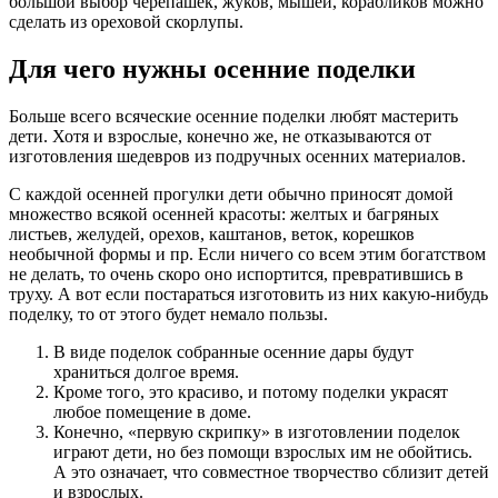
большой выбор черепашек, жуков, мышей, корабликов можно
сделать из ореховой скорлупы.
Для чего нужны осенние поделки
Больше всего всяческие осенние поделки любят мастерить
дети. Хотя и взрослые, конечно же, не отказываются от
изготовления шедевров из подручных осенних материалов.
С каждой осенней прогулки дети обычно приносят домой
множество всякой осенней красоты: желтых и багряных
листьев, желудей, орехов, каштанов, веток, корешков
необычной формы и пр. Если ничего со всем этим богатством
не делать, то очень скоро оно испортится, превратившись в
труху. А вот если постараться изготовить из них какую-нибудь
поделку, то от этого будет немало пользы.
В виде поделок собранные осенние дары будут
храниться долгое время.
Кроме того, это красиво, и потому поделки украсят
любое помещение в доме.
Конечно, «первую скрипку» в изготовлении поделок
играют дети, но без помощи взрослых им не обойтись.
А это означает, что совместное творчество сблизит детей
и взрослых.