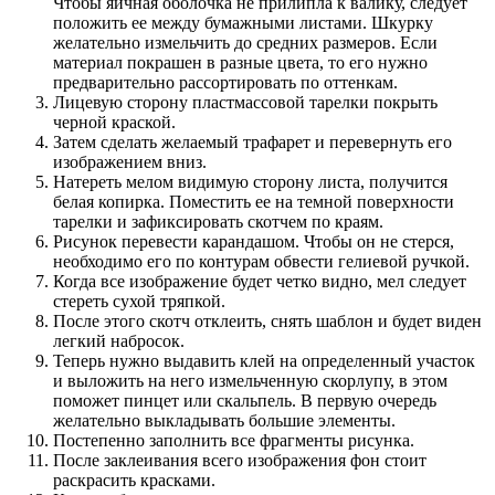
Чтобы яичная оболочка не прилипла к валику, следует
положить ее между бумажными листами. Шкурку
желательно измельчить до средних размеров. Если
материал покрашен в разные цвета, то его нужно
предварительно рассортировать по оттенкам.
Лицевую сторону пластмассовой тарелки покрыть
черной краской.
Затем сделать желаемый трафарет и перевернуть его
изображением вниз.
Натереть мелом видимую сторону листа, получится
белая копирка. Поместить ее на темной поверхности
тарелки и зафиксировать скотчем по краям.
Рисунок перевести карандашом. Чтобы он не стерся,
необходимо его по контурам обвести гелиевой ручкой.
Когда все изображение будет четко видно, мел следует
стереть сухой тряпкой.
После этого скотч отклеить, снять шаблон и будет виден
легкий набросок.
Теперь нужно выдавить клей на определенный участок
и выложить на него измельченную скорлупу, в этом
поможет пинцет или скальпель. В первую очередь
желательно выкладывать большие элементы.
Постепенно заполнить все фрагменты рисунка.
После заклеивания всего изображения фон стоит
раскрасить красками.