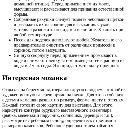
домашней птицы). Перед применением их моют,
высушивают и расчесывают для придания естественной
формы.
Собранные ракушки следует помыть небольшой щеткой
и разложить их на солнце для высыхания. Сухой
материал разложить по видам и величине. Хранить при
любой температуре.
Песок для поделок используют любой. Желательно его
предварительно очистить от различных примесей и
соринок, потом высушить.
Яичную скорлупу перед применением промывают в
воде и снимают пленку, затем помещают ее в раствор из
воды и 2 ч. л. соды. Это придаст материалу прочность.
Интересная мозаика
Отдыхая на берегу моря, озера или другого водоема, откройте
художественную галерею прямо на пляже. Для этого соберите
с детьми камешки разных по размеру, форме, цвету и оттенку.
Каждый готовит свою картину для выставки. Для этого,
нарисуйте контуры будущего выставочного экземпляра
(рыбка, маленький парусник, солнышко, деревцо и т.п.),
рассмотрите с ребенком основу, определитесь с цветами и
размерами камешков. Ребенок с удовольствием займется